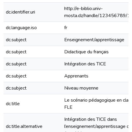
http://e-biblio.univ-
dc.identifier.uri
mosta.dz/handle/123456789/1
dc.language.iso
fr
dc.subject
Enseignement/apprentissage
dc.subject
Didactique du français
dc.subject
Intégration des TICE
dc.subject
Apprenants
dc.subject
Niveau moyenne
Le scénario pédagogique en clas
dc.title
FLE
Intégration des TICE dans
dc.title.alternative
l’enseignement/apprentissage ca