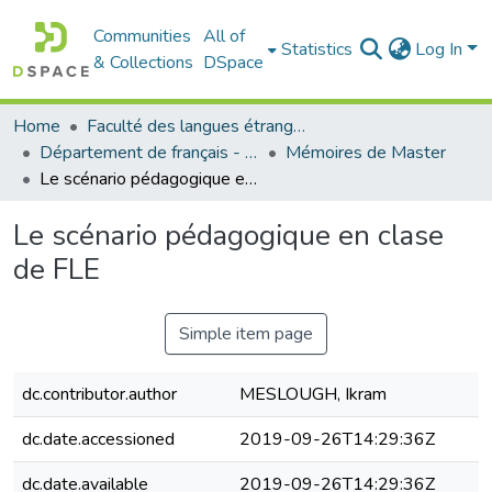
Communities
All of
Statistics
Log In
& Collections
DSpace
Home
Faculté des langues étrangères
Département de français - قسم اللغة الفرنسية
Mémoires de Master
Le scénario pédagogique en clase de FLE
Le scénario pédagogique en clase
de FLE
Simple item page
dc.contributor.author
MESLOUGH, Ikram
dc.date.accessioned
2019-09-26T14:29:36Z
dc.date.available
2019-09-26T14:29:36Z