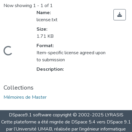
Now showing
1 - 1 of 1
Name:
license.txt
Size:
1.71 KB
Format:
Loading...
Item-specific license agreed upon
to submission
Description:
Collections
Mémoires de Master
DSpace9.1 software copyright © 2002-2025 LYRASIS
Cette plateforme a été migrée de DSpace 5.4 vers DSpace 9.1
par l’Université UMAB, réalisée par l’ingénieur informatique