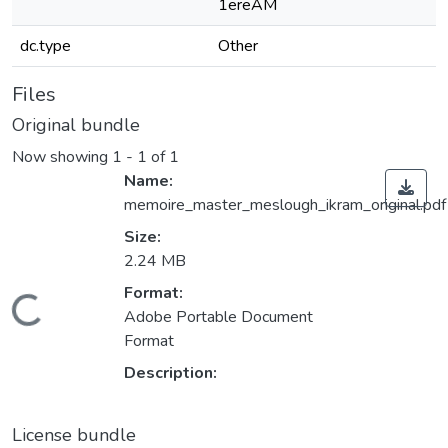
1ereAM
dc.type
Other
Files
Original bundle
Now showing
1 - 1 of 1
Name:
memoire_master_meslough_ikram_original.pdf
Size:
2.24 MB
Format:
Loading...
Adobe Portable Document
Format
Description:
License bundle