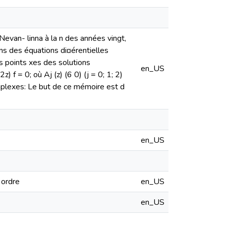
Nevan- linna à la n des années vingt,
ons des équations di¤érentielles
s points xes des solutions
en_US
f = 0; où Aj (z) (6 0) (j = 0; 1; 2)
mplexes: Le but de ce mémoire est d
en_US
 ordre
en_US
en_US