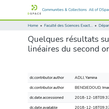
Communities & Collections
All of DSpa
Home
Faculté des Sciences Exactes et de l'Informatique
Quelques résultats su
linéaires du second o
dc.contributor.author
ADLI, Yamina
dc.contributor.author
BENDJEDOUD, Ima
dc.date.accessioned
2018-12-18T09:3
dc.date.available
2018-12-18T09:3