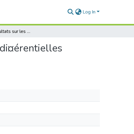
Log In
Quelques résultats sur les solutions des équations di¤érentielles linéaires du second ordre
di¤érentielles