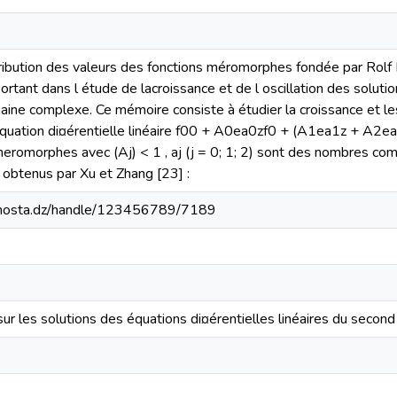
tribution des valeurs des fonctions méromorphes fondée par Rolf 
portant dans l étude de lacroissance et de l oscillation des soluti
aine complexe. Ce mémoire consiste à étudier la croissance et le
ation di¤érentielle linéaire f00 + A0ea0zf0 + (A1ea1z + A2ea2z) 
meromorphes avec (Aj) < 1 , aj (j = 0; 1; 2) sont des nombres co
s obtenus par Xu et Zhang [23] :
iv-mosta.dz/handle/123456789/7189
ur les solutions des équations di¤érentielles linéaires du second