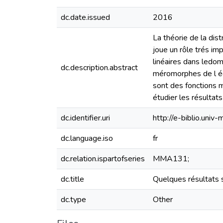
dc.date.issued
2016
La théorie de la dis
joue un rôle trés im
linéaires dans ledom
dc.description.abstract
méromorphes de l équ
sont des fonctions 
étudier les résultat
dc.identifier.uri
http://e-biblio.un
dc.language.iso
fr
dc.relation.ispartofseries
MMA131;
dc.title
Quelques résultats s
dc.type
Other