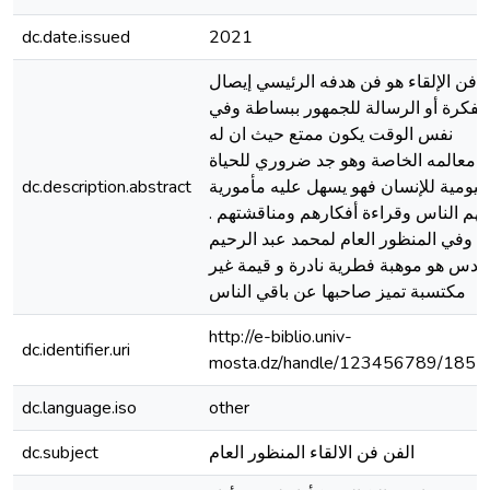
dc.date.issued
2021
فن الإلقاء هو فن هدفه الرئيسي إيصال
الفكرة أو الرسالة للجمهور ببساطة وفي
نفس الوقت يكون ممتع حيث ان له
معالمه الخاصة وهو جد ضروري للحياة
dc.description.abstract
اليومية للإنسان فهو يسهل عليه مأمورية
فهم الناس وقراءة أفكارهم ومناقشتهم 
وفي المنظور العام لمحمد عبد الرحيم
عدس هو موهبة فطرية نادرة و قيمة غير
مكتسبة تميز صاحبها عن باقي الناس
http://e-biblio.univ-
dc.identifier.uri
mosta.dz/handle/123456789/1857
dc.language.iso
other
dc.subject
الفن فن الالقاء المنظور العام