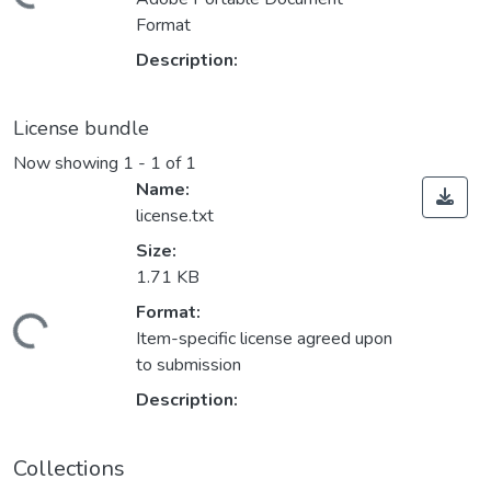
Loading...
Format
Description:
License bundle
Now showing
1 - 1 of 1
Name:
license.txt
Size:
1.71 KB
Format:
Loading...
Item-specific license agreed upon
to submission
Description:
Collections