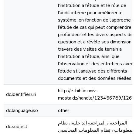
l’institution a l’étude et le rôle de
l’audit interne pour améliorer le
système, en fonction de l’approche d
l’étude de cas qui peut comprendre l
profondeur et les divers aspects de l
question et a révèle ses dimension a
travers des visites de terrain a
l’institution a l’étude, ainsi que
l’observation et des entretiens avec
l’étude st l’analyse des différents
documents et des données réelles .
http://e-biblio.univ-
dc.identifier.uri
mosta.dz/handle/123456789/1267
dc.language.iso
other
المراجعة ، المراجعة الداخلية ، نظام
dc.subject
المعلومات ، نظام المعلومات المحاسبي