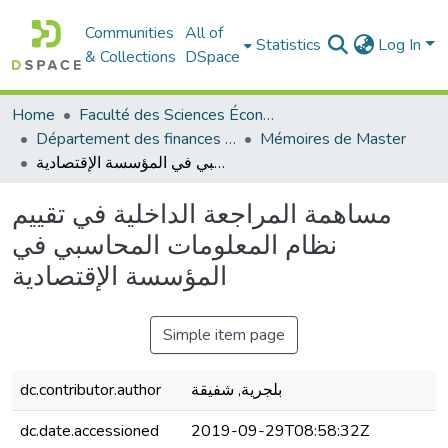
Communities
All of
Statistics
Log In
& Collections
DSpace
Home
Faculté des Sciences Économiques Commerciales et des Sciences de Gestion
Département des finances et de comptabilité
Mémoires de Master
مساهمة المراجعة الداخلية في تقييم نظام المعلومات المحاسبي في المؤسسة الإقتصادية
مساهمة المراجعة الداخلية في تقييم
نظام المعلومات المحاسبي في
المؤسسة الإقتصادية
Simple item page
dc.contributor.author
بلجرية, شفيقة
dc.date.accessioned
2019-09-29T08:58:32Z