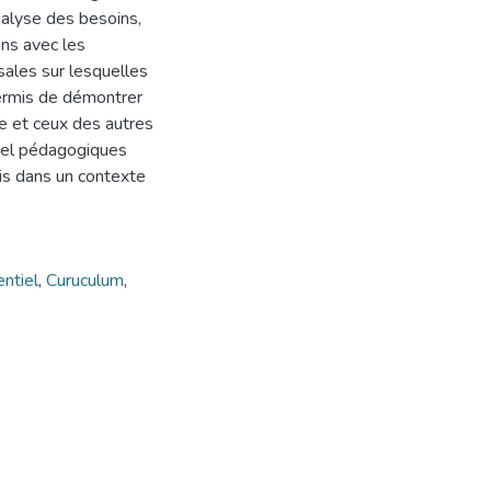
nalyse des besoins,
ns avec les
ales sur lesquelles
 permis de démontrer
ue et ceux des autres
ériel pédagogiques
ais dans un contexte
entiel
,
Curuculum
,