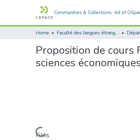
Communities & Collections
All of DSpa
Home
Faculté des langues étrangères
Proposition de cours
sciences économiques
Loading...
Files