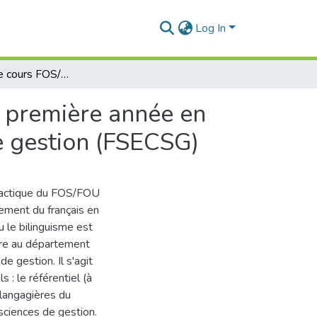
Log In
Proposition de cours FOS/FOU pour les sections de première année en sciences économiques, commerciales et sciences de gestion (FSECSG)
e première année en
e gestion (FSECSG)
idactique du FOS/FOU
gnement du français en
 le bilinguisme est
ère au département
 gestion. Il s'agit
: le référentiel (à
 langagières du
sciences de gestion.