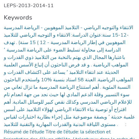
LEPS-2013-2014-11
Keywords
الانتقاء والتوجيه الرياضي - التلاميذ الموهوبين - الرياضة المدرسية
-12-15 سنة:ﻋﻨﻮان اﻟﺪراﺳﺔ: اﻻﻧﺘﻘﺎء و اﻟﺘﻮﺟﻴﻪ اﻟﺮﻳﺎﺿﻲ ﻟﻠﺘﻼﻣﻴﺬ
اﻟﻤﻮﻫﻮﺑﻴﻦ ﻓﻲ إﻃﺎر اﻟﺮﻳﺎﺿﺔ اﻟﻤﺪرﺳﻴﺔ - 12 ) 15 ﺳﻨﺔ) . ﺗﻬﺪف
اﻟﺪراﺳﺔ إﻟﻰ ﻣﺤﺎوﻟﺔ ﺗﺴﻠﻴﻂ اﻟﻀﻮء ﻋﻠﻰ اﻟﺮﻳﺎﺿﺔ اﻟﻤﺪرﺳﻴﺔ ٬
ﺑﺎﻋﺘﺒﺎرﻫﺎ اﻟﻤﺠﺎل اﻟﺬي ﻳﻬﺘﻢ ﺑﺎﻟﻨﺨﺒﺔ ﻣﻦ اﻟﺘﻼﻣﻴﺬ ذوي اﻟﻘﺪرات و
اﻟﻤﻮاﻫﺐ اﻟﺮﻳﺎﺿﻴﺔ . و ﻗﺪ ﻓﺮض اﻟﻨﺎﺣﺜﻮن أن إﺗﺒﺎع اﻷﺳﺲ اﻟﻌﻠﻤﻴﺔ
اﻟﺤﺪﻳﺜﺔ ﻋﻨﺪ اﻧﺘﻘﺎء اﻟﺘﻼﻣﻴﺬ ٬ ﻳﺴﺎﻋﺪ ﻋﻠﻰ اﻛﺘﺸﺎف اﻟﻘﺪرات و
اﻟﻤﻮاﻫﺐ اﻟﺮﻳﺎﺿﻴﺔ. ﺍﻟﻌﻳﻧﺔ 58 اﺳﺘﺎد ﺑﻨﺴﺒﺔ %10 واﺳﺘﺨﺪم اﻟﺒﺎﺣﺜﻮن
اﻟﻨﺴﺒﺔ اﻟﻤﺌﻮﻳﺔ . أﻫﻢ اﺳﺘﻨﺘﺎج اﻟﺮﻳﺎﺿﺔ اﻟﻤﺪرﺳﻴﺔ ﻣﺎ ﺗﺰال ﺗﻌﺎﻧﻲ ﻣﻦ
ﺳﻮء اﻟﺘﺴﻴﻴﺮ وﻗﻠﺔ اﻟﺪﻋﻢ اﻟﻤﺎدي ﻟﻬﺎ ﺣﻴﺚ ﻧﺠﺪ ﻣﻦ ﺟﻬﺔ اﻧﻌﺪام ﺗﺎم
ﻟﻺﻋﻼم اﻟﺮﻳﺎﺿﻲ اﻟﻤﺪرﺳﻲ وﻛﺬﻟﻚ ﻧﻘﺺ ﻛﺒﻴﺮ ﻟﻠﻮﺳﺎﺋﻞ اﻟﻤﺎدﻳﺔ. أﻫﻢ
اﻗﺘﺮاح أو ﺗﻮﺻﻴﺔ ﺑﻨﺎء اﻻﻧﺘﻘﺎء اﻟﺮﻳﺎﺿﻲ ﻟﻬﺆﻻء اﻟﺘﻼﻣﻴﺬ ﻋﻠﻰ أﺳﺲ
ﻋﻠﻤﻴﺔ ﺣﺪﻳﺜﺔ ٬ وﺑﺼﻔﺔ ﻣﻮﺿﻮﻋﻴﺔ ﻣﺜﻞ إﺟﺮاء ﺑﻄﺎرﻳﺔ اﺧﺘﺒﺎرات ﻟﻘﻴﺎس
ﻣﺴﺘﻮى اﻟﻠﻴﺎﻗﺔ اﻟﺒﺪﻧﻴﺔ واﻟﻘﺪرات اﻟﻤﻬﺎرﻳﺔ واﻟﺘﻘﻨﻴﺔ ﻟﻠﺘﻼﻣﻴﺬ . :
Résumé de l'étude Titre de l'étude: la sélection et