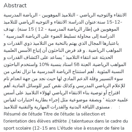
Abstract
الانتقاء والتوجيه الرياضي - التلاميذ الموهوبين - الرياضة المدرسية
-12-15 سنة:ﻋﻨﻮان اﻟﺪراﺳﺔ: اﻻﻧﺘﻘﺎء و اﻟﺘﻮﺟﻴﻪ اﻟﺮﻳﺎﺿﻲ ﻟﻠﺘﻼﻣﻴﺬ
اﻟﻤﻮﻫﻮﺑﻴﻦ ﻓﻲ إﻃﺎر اﻟﺮﻳﺎﺿﺔ اﻟﻤﺪرﺳﻴﺔ - 12 ) 15 ﺳﻨﺔ) . ﺗﻬﺪف
اﻟﺪراﺳﺔ إﻟﻰ ﻣﺤﺎوﻟﺔ ﺗﺴﻠﻴﻂ اﻟﻀﻮء ﻋﻠﻰ اﻟﺮﻳﺎﺿﺔ اﻟﻤﺪرﺳﻴﺔ ٬
ﺑﺎﻋﺘﺒﺎرﻫﺎ اﻟﻤﺠﺎل اﻟﺬي ﻳﻬﺘﻢ ﺑﺎﻟﻨﺨﺒﺔ ﻣﻦ اﻟﺘﻼﻣﻴﺬ ذوي اﻟﻘﺪرات و
اﻟﻤﻮاﻫﺐ اﻟﺮﻳﺎﺿﻴﺔ . و ﻗﺪ ﻓﺮض اﻟﻨﺎﺣﺜﻮن أن إﺗﺒﺎع اﻷﺳﺲ اﻟﻌﻠﻤﻴﺔ
اﻟﺤﺪﻳﺜﺔ ﻋﻨﺪ اﻧﺘﻘﺎء اﻟﺘﻼﻣﻴﺬ ٬ ﻳﺴﺎﻋﺪ ﻋﻠﻰ اﻛﺘﺸﺎف اﻟﻘﺪرات و
اﻟﻤﻮاﻫﺐ اﻟﺮﻳﺎﺿﻴﺔ. ﺍﻟﻌﻳﻧﺔ 58 اﺳﺘﺎد ﺑﻨﺴﺒﺔ %10 واﺳﺘﺨﺪم اﻟﺒﺎﺣﺜﻮن
اﻟﻨﺴﺒﺔ اﻟﻤﺌﻮﻳﺔ . أﻫﻢ اﺳﺘﻨﺘﺎج اﻟﺮﻳﺎﺿﺔ اﻟﻤﺪرﺳﻴﺔ ﻣﺎ ﺗﺰال ﺗﻌﺎﻧﻲ ﻣﻦ
ﺳﻮء اﻟﺘﺴﻴﻴﺮ وﻗﻠﺔ اﻟﺪﻋﻢ اﻟﻤﺎدي ﻟﻬﺎ ﺣﻴﺚ ﻧﺠﺪ ﻣﻦ ﺟﻬﺔ اﻧﻌﺪام ﺗﺎم
ﻟﻺﻋﻼم اﻟﺮﻳﺎﺿﻲ اﻟﻤﺪرﺳﻲ وﻛﺬﻟﻚ ﻧﻘﺺ ﻛﺒﻴﺮ ﻟﻠﻮﺳﺎﺋﻞ اﻟﻤﺎدﻳﺔ. أﻫﻢ
اﻗﺘﺮاح أو ﺗﻮﺻﻴﺔ ﺑﻨﺎء اﻻﻧﺘﻘﺎء اﻟﺮﻳﺎﺿﻲ ﻟﻬﺆﻻء اﻟﺘﻼﻣﻴﺬ ﻋﻠﻰ أﺳﺲ
ﻋﻠﻤﻴﺔ ﺣﺪﻳﺜﺔ ٬ وﺑﺼﻔﺔ ﻣﻮﺿﻮﻋﻴﺔ ﻣﺜﻞ إﺟﺮاء ﺑﻄﺎرﻳﺔ اﺧﺘﺒﺎرات ﻟﻘﻴﺎس
ﻣﺴﺘﻮى اﻟﻠﻴﺎﻗﺔ اﻟﺒﺪﻧﻴﺔ واﻟﻘﺪرات اﻟﻤﻬﺎرﻳﺔ واﻟﺘﻘﻨﻴﺔ ﻟﻠﺘﻼﻣﻴﺬ . :
Résumé de l'étude Titre de l'étude: la sélection et
l'orientation des élèves athlète .( talentueux dans le cadre du
sport scolaire (12-15 ans L'étude vise à essayer de faire la