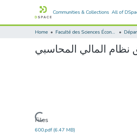
Communities & Collections
All of DSpa
Home
Faculté des Sciences Économiques Commerciales et des Sciences de Gestion
 نظام المالي المحاسبي
Loading...
Files
600.pdf
(6.47 MB)