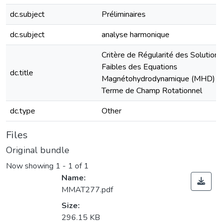
dc.subject
Préliminaires
dc.subject
analyse harmonique
Critère de Régularité des Solution
Faibles des Equations
dc.title
Magnétohydrodynamique (MHD) e
Terme de Champ Rotationnel
dc.type
Other
Files
Original bundle
Now showing
1 - 1 of 1
Name:
MMAT277.pdf
Size:
296.15 KB