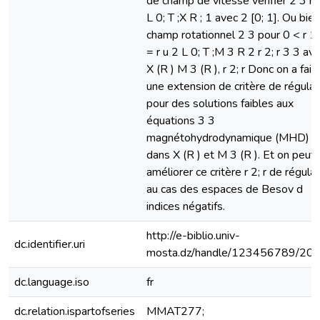
de champ de vitesse vérifier 2 3 ru
L 0; T ;X R ; 1 avec 2 [0; 1]. Ou bien
champ rotationnel 2 3 pour 0 < r 1
= r u 2 L 0; T ;M 3 R 2 r 2; r 3 3 av
X (R ) M 3 (R ), r 2; r Donc on a fait
une extension de critère de régular
pour des solutions faibles aux
équations 3 3
magnétohydrodynamique (MHD)
dans X (R ) et M 3 (R ). Et on peut
améliorer ce critère r 2; r de régular
au cas des espaces de Besov d
indices négatifs.
http://e-biblio.univ-
dc.identifier.uri
mosta.dz/handle/123456789/20
dc.language.iso
fr
dc.relation.ispartofseries
MMAT277;