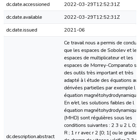
dc.date.accessioned
2022-03-29T12:52:31Z
dc.date.available
2022-03-29T12:52:31Z
dc.date.issued
2021-06
Ce travail nous a permis de conclur
que les espaces de Sobolev et les
espaces de multiplicateur et les
espaces de Morrey-Companato so
des outils très important et très
adapté à l étude des équations au
dérivées partielles par exemple l
équation magnétohydrodynamique.
En e⁄et, les solutions faibles de l
équation magnétohydrodynamique
(MHD) sont régulières sous les
conditions suivantes : 2 3 u 2 L 0; T
R ; 1 r r avec r 2 [0; 1[ ou le gradien
dc.description.abstract