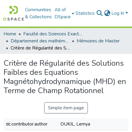
Communities
All of
Statistics
Log In
& Collections
DSpace
Home
Faculté des Sciences Exactes et de l'Informatique
Département des mathématiques et informatique
Mémoires de Master
Critère de Régularité des Solutions Faibles des Equations Magnétohydrodynamique (MHD) en Terme de Champ Rotationnel
Critère de Régularité des Solutions
Faibles des Equations
Magnétohydrodynamique (MHD) en
Terme de Champ Rotationnel
Simple item page
dc.contributor.author
OUKIL, Lemya