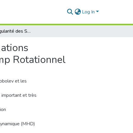
Log In
Critère de Régularité des Solutions Faibles des Equations Magnétohydrodynamique (MHD) en Terme de Champ Rotationnel
uations
p Rotationnel
obolev et les
 important et très
ion
rodynamique (MHD)