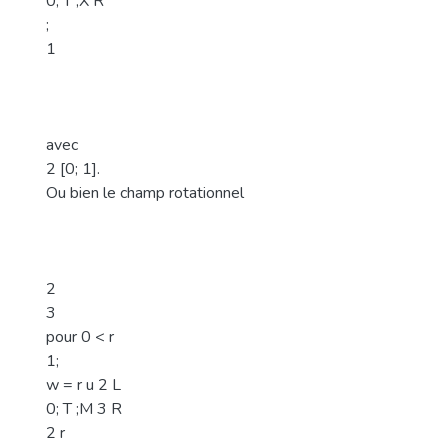
0; T ;X R
;
1
avec
2 [0; 1].
Ou bien le champ rotationnel
2
3
pour 0 < r
1;
w = r u 2 L
0; T ;M 3 R
2 r