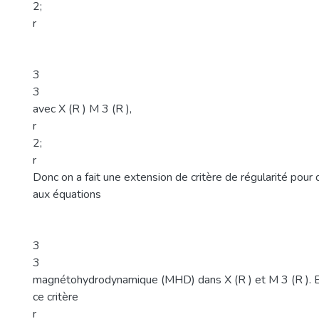
2;
r
3
3
avec X (R ) M 3 (R ),
r
2;
r
Donc on a fait une extension de critère de régularité pour 
aux équations
3
3
magnétohydrodynamique (MHD) dans X (R ) et M 3 (R ). E
ce critère
r