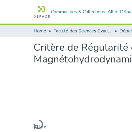
Communities & Collections
All of DSpa
Home
Faculté des Sciences Exactes et de l'Informatique
Critère de Régularité
Magnétohydrodynami
Loading...
Files