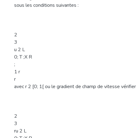
sous les conditions suivantes :
2
3
u 2 L
0; T ;X R
;
1 r
r
avec r 2 [0; 1[ ou le gradient de champ de vitesse vérifier
2
3
ru 2 L