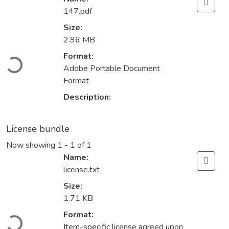
147.pdf
Size:
2.96 MB
Loading...
Format:
Adobe Portable Document
Format
Description:
License bundle
Now showing
1 - 1 of 1
Name:
license.txt
Size:
1.71 KB
Loading...
Format:
Item-specific license agreed upon