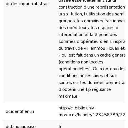
basée essentiellement sur la
dc.description.abstract
construction d une représentation 
la so- lution, l utilisation des semi-
groupes, les domaines fractionnair
des opérateurs, les espaces d
interpolation et la théorie des
sommes d opérateurs en s inspiran
du travail de « Hammou Houari et a
» qui est fait dans un cadre général
(conditions non locales
opérationnelles). On a obtenu des
conditions nécessaires et su¢
santes sur les données permettan
d obtenir une Lp régularité
maximale.
http://e-biblio.univ-
dc.identifier.uri
mosta.dz/handle/123456789/72
dc.language.iso
fr