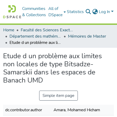
Communities
All of
Statistics
Log In
& Collections
DSpace
Home
Faculté des Sciences Exactes et de l'Informatique
Département des mathématiques et informatique
Mémoires de Master
Etude d un problème aux limites non locales de type Bitsadze-Samarskii dans les espaces de Banach UMD
Etude d un problème aux limites
non locales de type Bitsadze-
Samarskii dans les espaces de
Banach UMD
Simple item page
dc.contributor.author
Amara, Mohamed Hicham