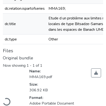
dc.relation.ispartofseries
MMA169;
Etude d un problème aux limites n
dc.title
locales de type Bitsadze-Samarski
dans les espaces de Banach UMD
dc.type
Other
Files
Original bundle
Now showing
1 - 1 of 1
Name:
MMA169.pdf
Size:
306.92 KB
Loading...
Format:
Adobe Portable Document