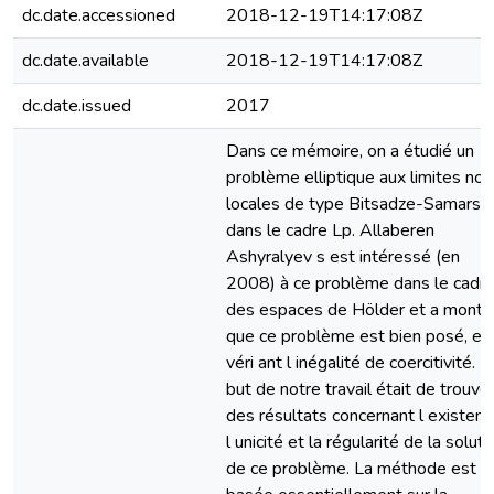
dc.date.accessioned
2018-12-19T14:17:08Z
dc.date.available
2018-12-19T14:17:08Z
dc.date.issued
2017
Dans ce mémoire, on a étudié un
problème elliptique aux limites non
locales de type Bitsadze-Samarski
dans le cadre Lp. Allaberen
Ashyralyev s est intéressé (en
2008) à ce problème dans le cadr
des espaces de Hölder et a montr
que ce problème est bien posé, en
véri ant l inégalité de coercitivité. L
but de notre travail était de trouve
des résultats concernant l existenc
l unicité et la régularité de la soluti
de ce problème. La méthode est