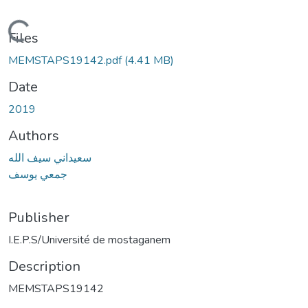
Loading...
Files
MEMSTAPS19142.pdf
(4.41 MB)
Date
2019
Authors
سعيداني سيف الله
جمعي يوسف
Publisher
I.E.P.S/Université de mostaganem
Description
MEMSTAPS19142