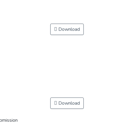
Download
Download
ubmission