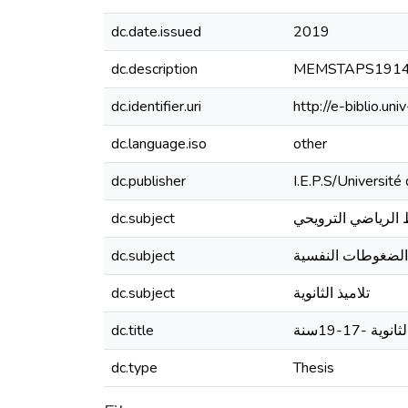
dc.date.issued
2019
dc.description
MEMSTAPS191
dc.identifier.uri
http://e-biblio.
dc.language.iso
other
dc.publisher
I.E.P.S/Universit
dc.subject
 الرياضي الترويحي
dc.subject
الضغوطات النفسية
dc.subject
تلاميذ الثانوية
dc.title
17-19سنة
dc.type
Thesis