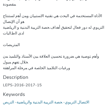
ﻤﻘﺼودة
اﻷداة اﻟﻤﺴﺘﺨدﻤﺔ ﻓﻲ اﻟﺒﺤث ﻫﻲ ﺘﻘﻨﻴﺔ اﻻﺴﺘﺒﻴﺎن وﻤن أﻫم اﺴﺘﻨﺘﺎج
ﻫو أن اﻹﺘﺼﺎﻝ
اﻟﺘرﺒوي ﻟﻪ دور ﻓﻌﺎﻝ ﻟﺘﺤﻘﻴق أﻫداف ﺤﺼﺔ اﻟﺘرﺒﻴﺔ اﻟﺒدﻨﻴﺔ و اﻟرﻴﺎﻀﻴﺔ
ﻟدى اﻟطﺎﻟﺒﺎت
اﻟﻤﺘرﺒﺼﺎت
وأﻫم ﺘوﺼﻴﺔ ﻫﻲ ﻀرورة ﺘﺤﺴﻴن اﻟﻌﻼﻗﺔ ﺒﻴن اﻷﺴﺘﺎذ واﻟﺘﻠﻤﻴذ ﻤن
ﺨﻼﻝ ﺘﻔﻬم ﻤﻴوﻝ
ورﻏﺒﺎت اﻟﺘﻼﻤﻴذ اﻟﺨﺎﺼﺔ ﻓﻲ ﻤرﺤﻠﺔ المراهقة
Description
LEPS-2016-2017-15
Keywords
اﻻﺘﺼﺎﻝ اﻟﺘرﺒوي- ﺤﺼﺔ اﻟﺘرﺒﻴﺔ اﻟﺒدﻨﻴﺔ واﻟرﻴﺎﻀﻴﺔ- اﻟﺘرﺒص