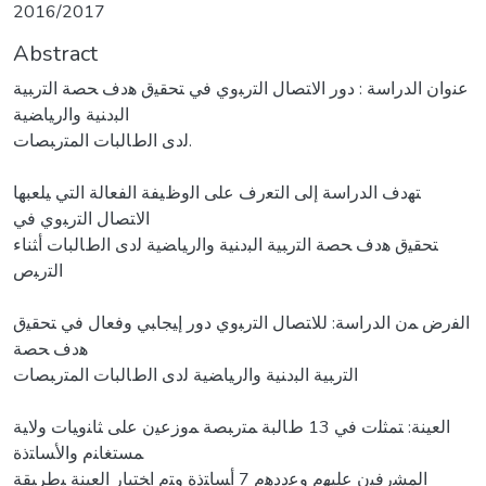
2016/2017
Abstract
ﻋﻨوان الدراسة : دور اﻻﺘﺼﺎﻝ اﻟﺘرﺒوي ﻓﻲ ﺘﺤﻘﻴق ﻫدف ﺤﺼﺔ اﻟﺘرﺒﻴﺔ
اﻟﺒدﻨﻴﺔ واﻟرﻴﺎﻀﻴﺔ
ﻟدى اﻟطﺎﻟﺒﺎت اﻟﻤﺘرﺒﺼﺎت.
ﺘﻬدف الدراسة إﻟﻰ اﻟﺘﻌرف ﻋﻠﻰ اﻟوظﻴﻔﺔ اﻟﻔﻌﺎﻟﺔ اﻟﺘﻲ ﻴﻠﻌﺒﻬﺎ
اﻻﺘﺼﺎﻝ اﻟﺘرﺒوي ﻓﻲ
ﺘﺤﻘﻴق ﻫدف ﺤﺼﺔ اﻟﺘرﺒﻴﺔ اﻟﺒدﻨﻴﺔ واﻟرﻴﺎﻀﻴﺔ ﻟدى اﻟطﺎﻟﺒﺎت أﺜﻨﺎء
اﻟﺘرﺒص
اﻟﻔرض ﻤن الدراسة: ﻟﻼﺘﺼﺎﻝ اﻟﺘرﺒوي دور إﻴﺠﺎﺒﻲ وﻓﻌﺎﻝ ﻓﻲ ﺘﺤﻘﻴق
ﻫدف ﺤﺼﺔ
اﻟﺘرﺒﻴﺔ اﻟﺒدﻨﻴﺔ واﻟرﻴﺎﻀﻴﺔ ﻟدى اﻟطﺎﻟﺒﺎت اﻟﻤﺘرﺒﺼﺎت
اﻟﻌﻴﻨﺔ: ﺘﻤﺜﻠت ﻓﻲ 13 طﺎﻟﺒﺔ ﻤﺘرﺒﺼﺔ ﻤوزﻋﻴن ﻋﻠﻰ ﺜﺎﻨوﻴﺎت وﻻﻴﺔ
ﻤﺴﺘﻐﺎﻨم واﻷﺴﺎﺘذة
اﻟﻤﺸرﻓﻴن ﻋﻠﻴﻬم وﻋددﻫم 7 أﺴﺎﺘذة وﺘم اﺨﺘﻴﺎر اﻟﻌﻴﻨﺔ ﺒطرﻴﻘﺔ