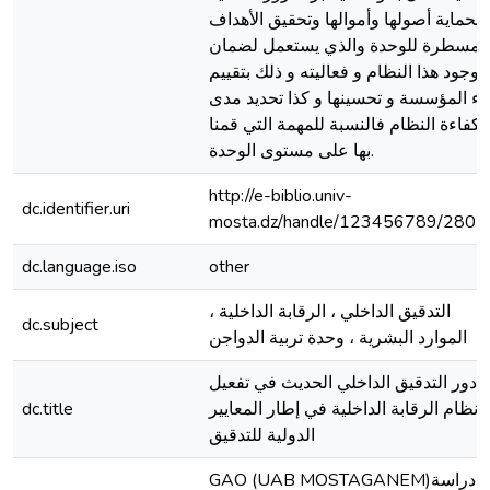
لحماية أصولها وأموالها وتحقيق الأهداف
المسطرة للوحدة والذي يستعمل لضمان
وجود هذا النظام و فعاليته و ذلك بتقييم
داء المؤسسة و تحسينها و كذا تحديد مدى
كفاءة النظام فالنسبة للمهمة التي قمنا
بها على مستوى الوحدة.
http://e-biblio.univ-
dc.identifier.uri
mosta.dz/handle/123456789/2801
dc.language.iso
other
التدقيق الداخلي ، الرقابة الداخلية ،
dc.subject
الموارد البشرية ، وحدة تربية الدواجن
دور التدقيق الداخلي الحديث في تفعيل
نظام الرقابة الداخلية في إطار المعايير
dc.title
الدولية للتدقيق
GAO (UAB MOSTAGANEM)دراسة