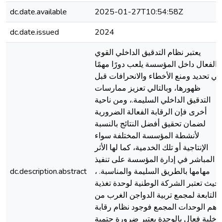
dc.date.available
2025-01-27T10:54:58Z
dc.date.issued
2024
يعتبر نظام التدقيق الداخلي القوي
والفعال داخل المؤسسة يلعب دورًا مهمًا
في تحديد ومنع الأخطاء والانحرافات قبل
ظهورها، وبالتالي تعزيز ممارسات
التدقيق الداخلي السليمة.، ومن ناحية
أخرى فإن الرقابة الفعالة الضرورية
لضمان تحقيق أفضل النتائج بالنسبة
لأنشطة المؤسسة المختلفة سواء
الإنتاجية أو تلك الخدمية، كما لها الأثر
المباشر في إدارة المؤسسة على تنفيذ
مهامها بالطريق السليمة والمناسبة. ،
dc.description.abstract
بحيث تعتبر الشركة الوطنية لوحدة تغذية
التابعة لمجمع تربية الدواجن الغرب من
أهم الوحدات المجمع فوجود نظام رقابة
داخلية فعال بالوحدة يعتبر ضرورة حتمية