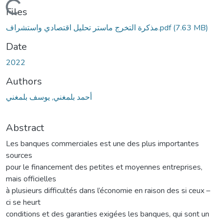
Loading...
Files
مذكرة التخرج ماستر تحليل اقتصادي واستشراف.pdf
(7.63 MB)
Date
2022
Authors
أحمد بلمغني, يوسف بلمغني
Abstract
Les banques commerciales est une des plus importantes
sources
pour le financement des petites et moyennes entreprises,
mais officielles
à plusieurs difficultés dans l’économie en raison des si ceux –
ci se heurt
conditions et des garanties exigées les banques, qui sont un