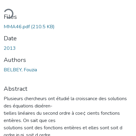
ding...
Files
MMA46.pdf
(210.5 KB)
Date
2013
Authors
BELBEY, Fouzia
Abstract
Plusieurs chercheurs ont étudié la croissance des solutions
des équations di¤éren-
tielles linéaires du second ordre à coe¢ cients fonctions
entières. On sait que ces
solutions sont des fonctions entières et elles sont soit d
ordre in ni, soit d ordre