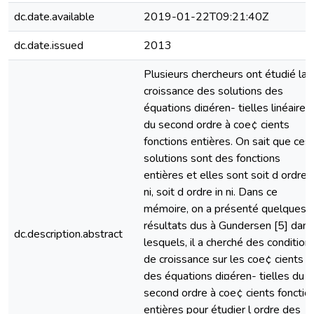
dc.date.available
2019-01-22T09:21:40Z
dc.date.issued
2013
Plusieurs chercheurs ont étudié la
croissance des solutions des
équations di¤éren- tielles linéaires
du second ordre à coe¢ cients
fonctions entières. On sait que ces
solutions sont des fonctions
entières et elles sont soit d ordre i
ni, soit d ordre in ni. Dans ce
mémoire, on a présenté quelques
résultats dus à Gundersen [5] dans
dc.description.abstract
lesquels, il a cherché des condition
de croissance sur les coe¢ cients
des équations di¤éren- tielles du
second ordre à coe¢ cients fonctio
entières pour étudier l ordre des