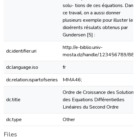
solu- tions de ces équations. Dans
ce travail, on a aussi donner
plusieurs exemple pour illuster les
di¤érents résulats obtenus par
Gundersen [5] :
http://e-biblio.univ-
dc.identifier.uri
mosta.dz/handle/123456789/88
dc.language.iso
fr
dc.relation.ispartofseries
MMA46;
Ordre de Croissance des Solutions
dc.title
des Equations Différentielles
Linéaires du Second Ordre
dc.type
Other
Files