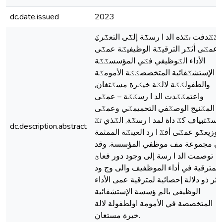
dc.date.issued
2023
ىػػدفت ىػذه الد ا رسػة إلػى التعػرؼ
عمػى أثػر الترقيػة الوظيفيػة عمػى
الأداء الػوظيفي فػي المؤسسػػة
الإستشػفائية المتخصصػػة الأمومػة
والطفولػػة لالػة خيػرة مسػتغان,
واعتمػػدت الد ا رسػػة – عمػى
المػنيج الوصػفي التحميمػي وعمػى
لاسػتبياف كػ داة لمد ا رسػة, الػذي تػ
dc.description.abstract
توزيعػو عمػى أفػ ا رد العينػة الممثمة
ي مجموعة مف موظفي المؤسسة. وقد
توصمت الد ا رسة إلى وجود دور فعاؿ
لمترقية في أداء الموظفيف والى وج ود
أثر ذو دلالة إحصائية لمترقية عمى الأداء
الوظيفي بالم ؤسسة الإستشفائية
المتخصصة في الأمومة اولطفولة لالة
خيرة مستغان.