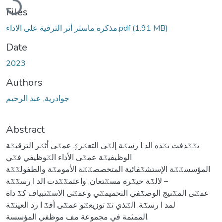
Files
(1.91 MB)
مذكرة ماستر أثر الترقية على الاداء.pdf
Date
2023
Authors
جوادرية, عبد الرحيم
Abstract
ىػػدفت ىػذه الد ا رسػة إلػى التعػرؼ عمػى أثػر الترقيػة
الوظيفيػة عمػى الأداء الػوظيفي فػي
المؤسسػػة الإستشػفائية المتخصصػػة الأمومػة والطفولػػة
لالػة خيػرة مسػتغان, واعتمػػدت الد ا رسػػة –
عمػى المػنيج الوصػفي التحميمػي وعمػى الاسػتبياف كػ داة
لمد ا رسػة, الػذي تػ توزيعػو عمػى أفػ ا رد العينػة
الممثمة في مجموعة مف موظفي المؤسسة.