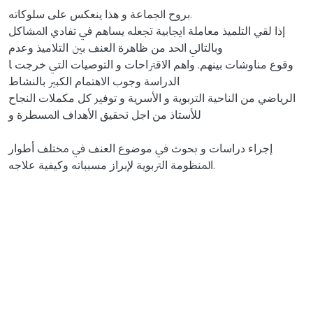
ﺑﺮوح اﳉﻤﺎﻋﺔ و ﻫﺬا ﻳﻨﻌﻜﺲ ﻋﻠﻰ ﺳﻠﻮﻛﺎﺗﻪ.
إذا ﻟﻘﻲ اﻟﺘﻠﻤﻴﺬ ﻣﻌﺎﻣﻠﺔ اﳚﺎﺑﻴﺔ ﲡﻌﻠﻪ ﻳﺴﺎﻫﻢ ﰲ ﺗﻔﺎدي اﳌﺸﺎﻛﻞ
وﺑﺎﻟﺘﺎﱄ اﳊﺪ ﻣﻦ ﻇﺎﻫﺮة اﻟﻌﻨﻒ ﺑﲔ اﻟﺘﻼﻣﻴﺬ وﻋﺪم
وﻗﻮع ﻣﻨﺎوﺷﺎت ﺑﻴﻨﻬﻢ. واﻫﻢ اﻻﻗﱰاﺣﺎت و اﻟﺘﻮﺻﻴﺎت اﻟﱵ ﺧﺮﺟﺖ ﺎ
اﻟﺪراﺳﺔ وﺟﻮب اﻻﻫﺘﻤﺎم اﻟﻜﺒﲑ ﺑﺎﻟﻨﺸﺎط
اﻟﺮﻳﺎﺿﻲ ﻣﻦ اﻟﻨﺎﺣﻴﺔ اﻟﱰﺑﻮﻳﺔ و اﻷﺳﺮﻳﺔ و ﺗﻮﻓﲑ ﻛﻞ ﻣﻜﻤﻼت اﻟﻨﺠﺎح
ﻟﻸﺳﺘﺎذ ﻣﻦ اﺟﻞ ﲢﻘﻴﻖ اﻷﻫﺪاف اﳌﺴﻄﺮة و
إﺟﺮاء دراﺳﺎت و ﲝﻮث ﰲ ﻣﻮﺿﻮع اﻟﻌﻨﻒ ﰲ ﳐﺘﻠﻒ أﻃﻮار
اﳌﻨﻈﻮﻣﺔ اﻟﱰﺑﻮﻳﺔ ﻹﺑﺮاز ﻣﺴﺒﺒﺎﺗﻪ وﻛﻴﻔﻴﺔ ﻋﻼﺟﻪ.