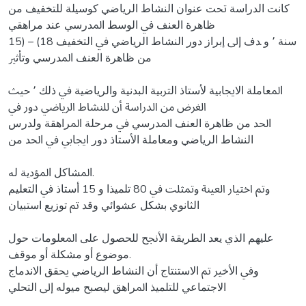
ﻛﺎﻧﺖ اﻟﺪراﺳﺔ ﲢﺖ ﻋﻨﻮان اﻟﻨﺸﺎط اﻟﺮﻳﺎﺿﻲ ﻛﻮﺳﻴﻠﺔ ﻟﻠﺘﺨﻔﻴﻒ ﻣﻦ
ﻇﺎﻫﺮة اﻟﻌﻨﻒ ﰲ اﻟﻮﺳﻂ اﳌﺪرﺳﻲ ﻋﻨﺪ ﻣﺮاﻫﻘﻲ
15) – (18 ﺳﻨﺔ ٬ و ﺪف إﱃ إﺑﺮاز دور اﻟﻨﺸﺎط اﻟﺮﻳﺎﺿﻲ ﰲ اﻟﺘﺨﻔﻴﻒ
ﻣﻦ ﻇﺎﻫﺮة اﻟﻌﻨﻒ اﳌﺪرﺳﻲ وﺗﺄﺛﲑ
اﳌﻌﺎﻣﻠﺔ اﻻﳚﺎﺑﻴﺔ ﻷﺳﺘﺎذ اﻟﱰﺑﻴﺔ اﻟﺒﺪﻧﻴﺔ واﻟﺮﻳﺎﺿﻴﺔ ﰲ ذﻟﻚ ٬ ﺣﻴﺚ
اﻟﻐﺮض ﻣﻦ اﻟﺪراﺳﺔ أن ﻟﻠﻨﺸﺎط اﻟﺮﻳﺎﺿﻲ دور ﰲ
اﳊﺪ ﻣﻦ ﻇﺎﻫﺮة اﻟﻌﻨﻒ اﳌﺪرﺳﻲ ﰲ ﻣﺮﺣﻠﺔ اﳌﺮاﻫﻘﺔ وﻟﺪرس
اﻟﻨﺸﺎط اﻟﺮﻳﺎﺿﻲ وﻣﻌﺎﻣﻠﺔ اﻷﺳﺘﺎذ دور اﳚﺎﰊ ﰲ اﳊﺪ ﻣﻦ
اﳌﺸﺎﻛﻞ اﳌﺆدﻳﺔ ﻟﻪ.
وﰎ اﺧﺘﻴﺎر اﻟﻌﻴﻨﺔ وﲤﺜﻠﺖ ﰲ 80 ﺗﻠﻤﻴﺬا و 15 أﺳﺘﺎذ ﰲ اﻟﺘﻌﻠﻴﻢ
اﻟﺜﺎﻧﻮي ﺑﺸﻜﻞ ﻋﺸﻮاﺋﻲ وﻗﺪ ﰎ ﺗﻮزﻳﻊ اﺳﺘﺒﻴﺎن
ﻋﻠﻴﻬﻢ اﻟﺬي ﻳﻌﺪ اﻟﻄﺮﻳﻘﺔ اﻷﳒﺢ ﻟﻠﺤﺼﻮل ﻋﻠﻰ اﳌﻌﻠﻮﻣﺎت ﺣﻮل
ﻣﻮﺿﻮع أو ﻣﺸﻜﻠﺔ أو ﻣﻮﻗﻒ.
وﰲ اﻷﺧﲑ ﰎ اﻻﺳﺘﻨﺘﺎج أن اﻟﻨﺸﺎط اﻟﺮﻳﺎﺿﻲ ﳛﻘﻖ اﻻﻧﺪﻣﺎج
اﻻﺟﺘﻤﺎﻋﻲ ﻟﻠﺘﻠﻤﻴﺬ اﳌﺮاﻫﻖ ﻟﻴﺼﺒﺢ ﻣﻴﻮﻟﻪ إﱃ اﻟﺘﺤﻠﻲ