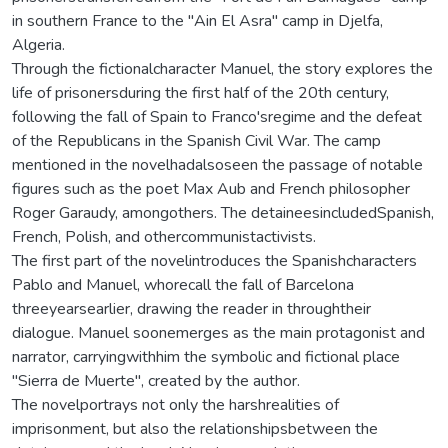
in southern France to the "Ain El Asra" camp in Djelfa,
Algeria.
Through the fictionalcharacter Manuel, the story explores the
life of prisonersduring the first half of the 20th century,
following the fall of Spain to Franco'sregime and the defeat
of the Republicans in the Spanish Civil War. The camp
mentioned in the novelhadalsoseen the passage of notable
figures such as the poet Max Aub and French philosopher
Roger Garaudy, amongothers. The detaineesincludedSpanish,
French, Polish, and othercommunistactivists.
The first part of the novelintroduces the Spanishcharacters
Pablo and Manuel, whorecall the fall of Barcelona
threeyearsearlier, drawing the reader in throughtheir
dialogue. Manuel soonemerges as the main protagonist and
narrator, carryingwithhim the symbolic and fictional place
"Sierra de Muerte", created by the author.
The novelportrays not only the harshrealities of
imprisonment, but also the relationshipsbetween the