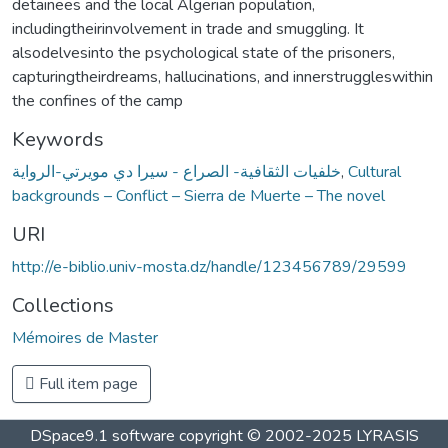
detainees and the local Algerian population,
includingtheirinvolvement in trade and smuggling. It
alsodelvesinto the psychological state of the prisoners,
capturingtheirdreams, hallucinations, and innerstruggleswithin
the confines of the camp
Keywords
خلفيات الثقافية- الصراع - سيرا دي مويرتي-الرواية
,
Cultural
backgrounds – Conflict – Sierra de Muerte – The novel
URI
http://e-biblio.univ-mosta.dz/handle/123456789/29599
Collections
Mémoires de Master
Full item page
DSpace9.1 software copyright © 2002-2025 LYRASIS