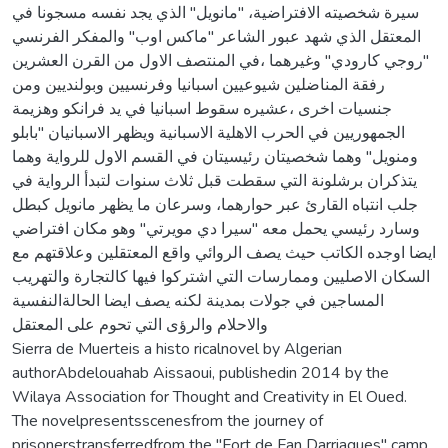
سيرة شخصيته الافتراضية، "مانويل" الذي يجد نفسه مسجونا في
المعتقل الذي شهد عبور الشاعر "ماكس اوب" والمفكر الفرنسي
"روجي كارودي" وغيرهما ،في المنتصف الاول من القرن العشرين
رفقة المناضلين شيوعيين اسبانيا وفرنسيين وبولنديين ومن
جنسيات اخرى ،عشيره سقوط اسبانيا في يد فرانكو وهزيمة
الجمهوريين في الحرب الاهلية الاسبانية ويظهر الاسبانيان "بابلو
ومنويل" وهما شخصيتان رئيسيتان في القسم الاول للرواية وهما
يتذكران برشلونة التي سقطت قبل ثلاث سنوات لتبدأ الرواية في
جلب انتباه القارئ عبر حوارهما، وسرعان ما يظهر مانويل كبطل
وسارد رئيسي يحمل معه "سيرا دي مويرتي" وهو مكان افتراضي
ايضا اوجده الكاتب حيث يصف الروائي واقع المعتقلين وعلاقتهم مع
السكان الاصليين وممارسات التي اشتركوا فيها كالتجارة والتهريب
المساجين في جولات بمدينة لكنه يصف ايضا الحالةالنفسية
والاحلام والرؤى التي تحوم على المعتقل
Sierra de Muerteis a histo ricalnovel by Algerian
authorAbdelouahab Aissaoui, publishedin 2014 by the
Wilaya Association for Thought and Creativity in El Oued.
The novelpresentsscenesfrom the journey of
prisonerstransferredfrom the "Fort de Fan Darriagues" camp