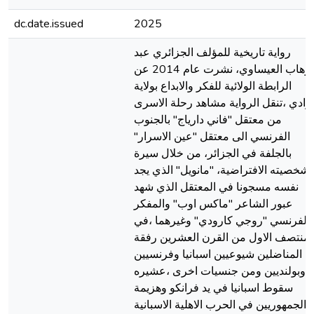
dc.date.issued
2025
رواية تاريخية للمؤلف الجزائري عبد
الوهاب العيساوي، نشرت عام 2014 عن
الرابطة الولائية للفكر والابداع بولاية
لوادي ،تنقل الرواية مشاهد رحلة الاسرى
من معتقل "فاني دارياج" بالجنوب
الفرنسي الى معتقل "عين الاسرار"
بالجلفة في الجزائر، من خلال سيرة
شخصيته الافتراضية، "مانويل" الذي يجد
نفسه مسجونا في المعتقل الذي شهد
عبور الشاعر "ماكس اوب" والمفكر
الفرنسي "روجي كارودي" وغيرهما ،في
لمنتصف الاول من القرن العشرين رفقة
المناضلين شيوعيين اسبانيا وفرنسيين
وبولنديين ومن جنسيات اخرى ،عشيره
سقوط اسبانيا في يد فرانكو وهزيمة
الجمهوريين في الحرب الاهلية الاسبانية