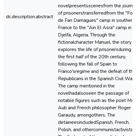
novelpresentsscenesfrom the journe
of prisonerstransferredfrom the "Fort
dc.description.abstract
de Fan Darriagues" camp in southern
France to the "Ain El Asra" camp in
Djelfa, Algeria. Through the
fictionalcharacter Manuel, the story
explores the life of prisonersduring
the first half of the 20th century,
following the fall of Spain to
Franco'sregime and the defeat of the
Republicans in the Spanish Civil War.
The camp mentioned in the
novelhadalsoseen the passage of
notable figures such as the poet Ma
Aub and French philosopher Roger
Garaudy, amongothers. The
detaineesincludedSpanish, French,
Polish, and othercommunistactivists.