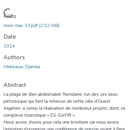
Loading...
Files
mem mas 33.pdf
(2.52 MB)
Date
2014
Authors
Mekkaoui, Djamila
Abstract
La plage de Ben abdelmalek Remdane, l’un des ces lieux
pittoresque qui font la richesse de cette ville d’Ouest
Algérien, a connu la réalisation de nombreux projets, dont, ce
complexe touristique « ES-SAFIR ».
Nous avons choisis pour cela une brochure car nous avons
l’intention d’organiser une conférence de presse visant à faire