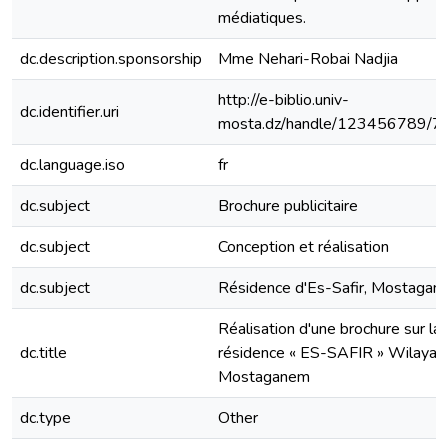
médiatiques.
dc.description.sponsorship
Mme Nehari-Robai Nadjia
http://e-biblio.univ-
dc.identifier.uri
mosta.dz/handle/123456789/7
dc.language.iso
fr
dc.subject
Brochure publicitaire
dc.subject
Conception et réalisation
dc.subject
Résidence d'Es-Safir, Mostagan
Réalisation d'une brochure sur la
dc.title
résidence « ES-SAFIR » Wilaya 
Mostaganem
dc.type
Other