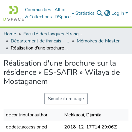
Communities
All of
Statistics
Log In
& Collections
DSpace
Home
Faculté des langues étrangères
Département de français - قسم اللغة الفرنسية
Mémoires de Master
Réalisation d'une brochure sur la résidence « ES-SAFIR » Wilaya de Mostaganem
Réalisation d'une brochure sur la
résidence « ES-SAFIR » Wilaya de
Mostaganem
Simple item page
dc.contributor.author
Mekkaoui, Djamila
dc.date.accessioned
2018-12-17T14:29:06Z