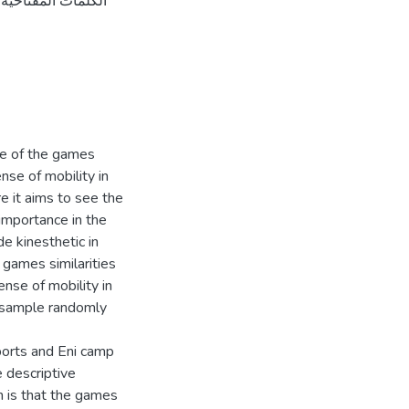
nce of the games
nse of mobility in
 it aims to see the
 importance in the
de kinesthetic in
 games similarities
nse of mobility in
d sample randomly
ports and Eni camp
descriptive
n is that the games