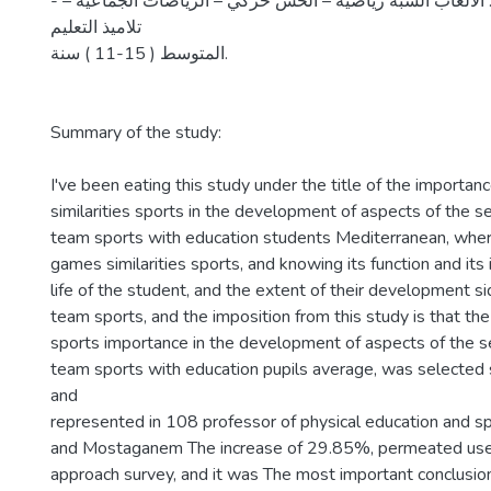
- اﻟﻜﻠﻤﺎت المفتاحية: اﻷﻟﻌﺎب اﻟﺸﺒﻪ رﻳﺎﺿﻴﺔ – الحس ﺣﺮﻛﻲ – اﻟﺮﻳﺎﺿﺎت الجماعية –
ﺗﻼﻣﻴﺬ اﻟﺘﻌﻠﻴﻢ
المتوسط ( 15-11 ) ﺳﻨﺔ.
Summary of the study:
I've been eating this study under the title of the importa
similarities sports in the development of aspects of the se
team sports with education students Mediterranean, where
games similarities sports, and knowing its function and its
life of the student, and the extent of their development si
team sports, and the imposition from this study is that the
sports importance in the development of aspects of the se
team sports with education pupils average, was selecte
and
represented in 108 professor of physical education and s
and Mostaganem The increase of 29.85%, permeated use 
approach survey, and it was The most important conclusio