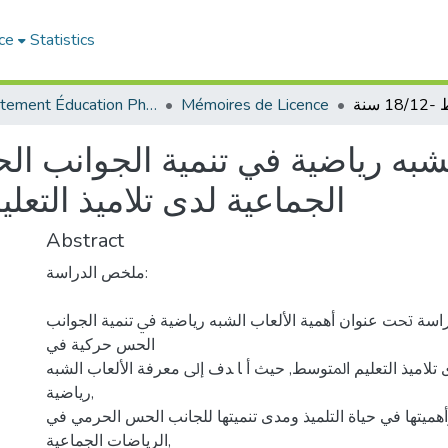
ce
Statistics
Département Éducation Physique et Sportive (EPS)
Mémoires de Licence
الشبه رياضية في تنمية الجوانب 
الجماعية لدى تلاميذ التعليم الم
Abstract
ﻣﻠﺨﺺ اﻟﺪراﺳﺔ:
ﺪراﺳﺔ ﲢﺖ ﻋﻨﻮان أهمية اﻷﻟﻌﺎب اﻟﺸﺒﻪ رﻳﺎﺿﻴﺔ ﰲ ﺗﻨﻤﻴﺔ الجوانب
الحس ﺣﺮﻛﻴﺔ في
ى ﺗﻼﻣﻴﺬ اﻟﺘﻌﻠﻴﻢ اﳌﺘﻮﺳﻂ, ﺣﻴﺚ أ ﺎ ﺪف إﱃ ﻣﻌﺮﻓﺔ اﻷﻟﻌﺎب اﻟﺸﺒﻪ
رﻳﺎﺿﻴﺔ,
هميتها في ﺣﻴﺎة اﻟﺘﻠﻤﻴﺬ وﻣﺪى ﺗﻨﻤﻴﺘﻬﺎ ﻟﻠﺠﺎﻧﺐ الحس الحرمي في
اﻟﺮﻳﺎﺿﺎت الجماعية,