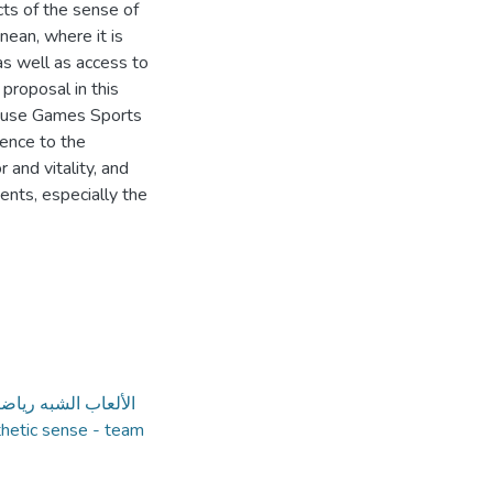
cts of the sense of
nean, where it is
s well as access to
proposal in this
ge use Games Sports
rence to the
and vitality, and
nts, especially the
الألعاب الشبه رياضي