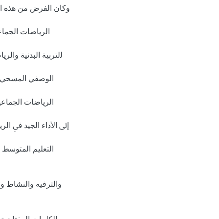
وﻛﺎن اﻟﻔﺮض ﻣﻦ ﻫﺬﻩ اﻟ
اﻟﺮﻳﺎﺿﺎت الجماع
اﻟﻮﺻﻔﻲ المسحي, و
اﻟﺮﻳﺎﺿﺎت الجماعي
إﱃ اﻷداء الجيد ﰲ اﻟﺮ
اﻟﺘﻌﻠﻴﻢ المتوسط 
والترفيه واﻟﻨﺸﺎط وا