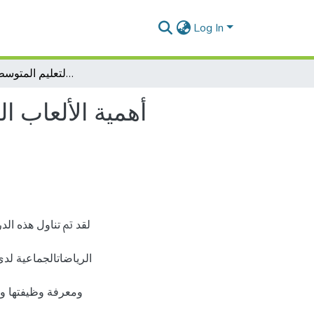
Log In
أهمية الألعاب الشبه رياضية في تنمية الجوانب الحس حركية في الرياضات الجماعية لدى تلاميذ التعليم المتوسط -18/12 سنة
أهمية الألعاب 
ﻟﻘﺪ ﰎ ﺗﻨﺎول ﻫﺬﻩ اﻟ
اﻟﺮﻳﺎﺿﺎتالجماعية ﻟﺪ
وﻣﻌﺮﻓﺔ وﻇﻴﻔﺘﻬﺎ وأ