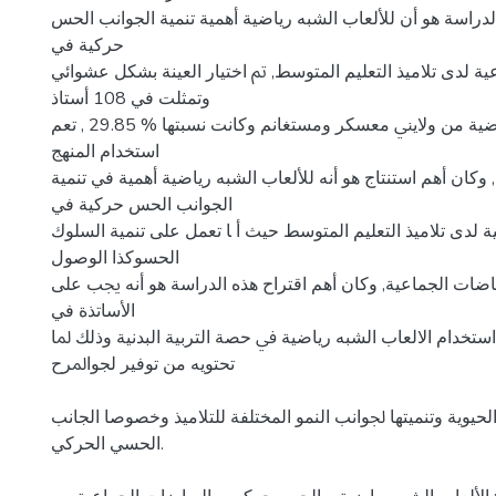
ﺪراﺳﺔ ﻫﻮ أن ﻟﻸﻟﻌﺎب اﻟﺸﺒﻪ رﻳﺎﺿﻴﺔ أهمية ﺗﻨﻤﻴﺔ الجوانب الحس
ﺣﺮﻛﻴﺔ في
ية ﻟﺪى ﺗﻼﻣﻴﺬ اﻟﺘﻌﻠﻴﻢ المتوسط, ﰎ اﺧﺘﻴﺎر اﻟﻌﻴﻨﺔ ﺑﺸﻜﻞ ﻋﺸﻮاﺋﻲ
وتمثلت في 108 أﺳﺘﺎذ
ﻟلتربية اﻟﺒﺪﻧﻴﺔ واﻟﺮﻳﺎﺿﻴﺔ ﻣﻦ وﻻﻳﲏ ﻣﻌﺴﻜﺮ ومستغانم وﻛﺎﻧﺖ ﻧﺴﺒﺘﻬﺎ % 29.85 , ﺗﻌﻢ
اﺳﺘﺨﺪام المنهج
ﻛﺎن أﻫﻢ اﺳﺘﻨﺘﺎج ﻫﻮ أﻧﻪ ﻟﻸﻟﻌﺎب اﻟﺸﺒﻪ رﻳﺎﺿﻴﺔ أهمية في ﺗﻨﻤﻴﺔ
الجوانب الحس ﺣﺮﻛﻴﺔ في
ة ﻟﺪى ﺗﻼﻣﻴﺬ اﻟﺘﻌﻠﻴﻢ المتوسط ﺣﻴﺚ أ ﺎ ﺗﻌﻤﻞ ﻋﻠﻰ ﺗﻨﻤﻴﺔ اﻟﺴﻠﻮك
الحسوﻛﺬا اﻟﻮﺻﻮل
ﻳﺎﺿﺎت الجماعية, وﻛﺎن أﻫﻢ اقتراح ﻫﺬﻩ اﻟﺪراﺳﺔ ﻫﻮ أﻧﻪ ﳚﺐ ﻋﻠﻰ
اﻷﺳﺎﺗﺬة في
اﺳﺘﺨﺪام اﻻﻟﻌﺎب اﻟﺸﺒﻪ رﻳﺎﺿﻴﺔ ﰲ ﺣﺼﺔ التربية اﻟﺒﺪﻧﻴﺔ وذﻟﻚ ﳌﺎ
تحتويه من توفير لجواﳌﺮح
لحيوية وﺗﻨﻤﻴﺘﻬﺎ ﳉﻮاﻧﺐ اﻟﻨﻤﻮ المختلفة ﻟﻠﺘﻼﻣﻴﺬ وﺧﺼﻮﺻﺎ الجانب
الحسي الحركي.