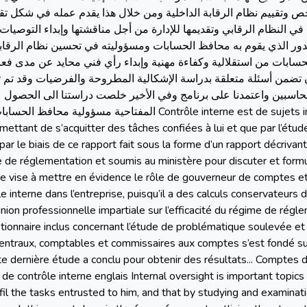
 وتقييم نظام الرقابة الداخلية ومن خلال هذا يقدم عمله في شكل تقري
النظام الرقابي وتقديمها للإدارة من أجل مناقشتها وإبداء التوصيات ال
الدور الذي يقوم به محافظ الحسابات ومسؤوليته في تحسين نظام الرقاب
لحسابات من استقلالية وكفاءة مهنية وإبداء رأي فني محايد عن مدى فعالي
ستبيان تضمن أسئلة متعلقة بدراسة الإشكالية المطروحة والفرضيات وقد تم 
 واعتمدنا على برنامج وفي الأخير خلصت دراستنا الى الحصول على الن
المفت Contrôle interne est de sujets importants pour le contrôleur, qui est
mettant de s’acquitter des tâches confiées à lui et que par l’ét
par le biais de ce rapport fait sous la forme d’un rapport décrivant
e de réglementation et soumis au ministère pour discuter et for
e vise à mettre en évidence le rôle de gouverneur de comptes et 
 interne dans l’entreprise, puisqu’il a des calculs conservateurs
pinion professionnelle impartiale sur l’efficacité du régime de ré
ionnaire inclus concernant l’étude de problématique soulevée et
entraux, comptables et commissaires aux comptes s’est fondé su
e dernière étude a conclu pour obtenir des résultats... Comptes 
 contrôle interne englais Internal oversight is important topics fo
lfil the tasks entrusted to him, and that by studying and examina