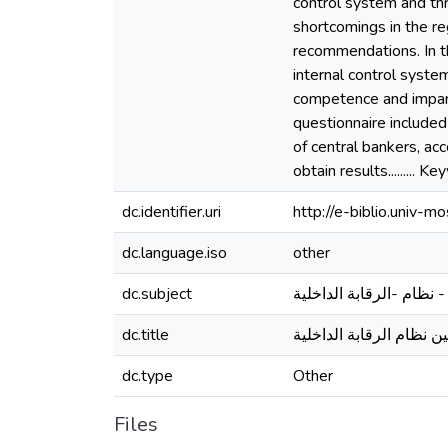
control system and thr
shortcomings in the r
recommendations. In th
internal control syste
competence and impart
questionnaire include
of central bankers, ac
obtain results.........
dc.identifier.uri
http://e-biblio.univ
dc.language.iso
other
dc.subject
نظام -الرقابة الداخلية
dc.title
نظام الرقابة الداخلية
dc.type
Other
Files