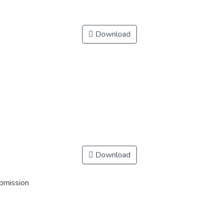
Download
Download
ubmission