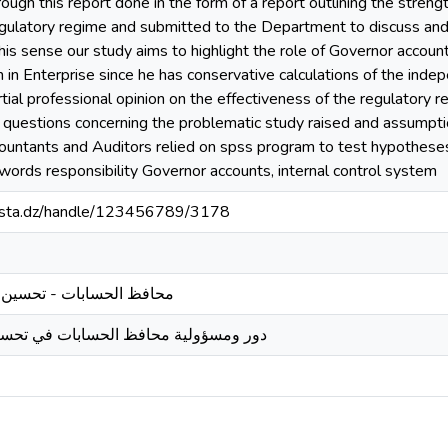
ough this report done in the form of a report outlining the stre
egulatory regime and submitted to the Department to discuss an
is sense our study aims to highlight the role of Governor account
m in Enterprise since he has conservative calculations of the ind
ial professional opinion on the effectiveness of the regulatory 
d questions concerning the problematic study raised and assumpti
countants and Auditors relied on spss program to test hypotheses
 Keywords responsibility Governor accounts, internal control system
-mosta.dz/handle/123456789/3178
محافظ الحسابات - تحسين - 
دور ومسؤولية محافظ الحسابات في تحسين 