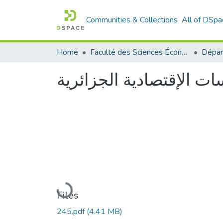
Communities & Collections
All of DSpa
Home
Faculté des Sciences Économiques Commerciales et des Sciences de Gestion
ت الإقتصادية الجزائرية
Loading...
Files
245.pdf
(4.41 MB)