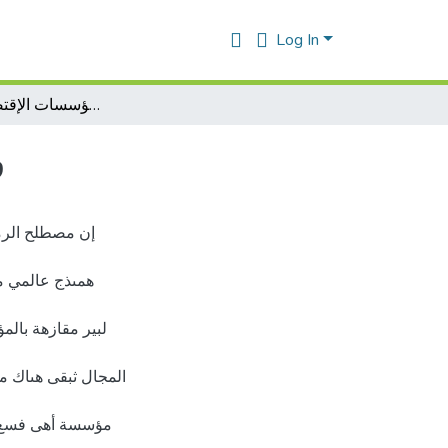
Log In
واقع الذكاء الإقتصادي في المؤسسات الإقتصادية الجزائرية
و
إن مصطلح الرما
همىذج عالمي م
لبير مقازهة بالم
المجال ثبقى هىاك م
مؤسسة أهى فسع و