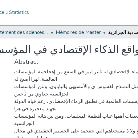
ce
Statistics
Département des sciences de gestion
Mémoires de Master
اقع الذكاء الإقتصادي في المؤسسا
Abstract
ء الإقحصادي له ثأثير لبير في السفع من إهحاجيىة المؤسسات
العالمية، لهرا أصبح له
ثل الىمىذج الفسوس ي والأمسيهي والياباوي، ولنن المؤسسات
الجزائسية جعاوي من ثأخس
ؤسسات العالمية في ثطبيق الرماء الإقحصادي، زغم قيام الدولة
بجهىد معحبرة في هرا
عيقات أهمها غياب أهظمة المعلىمات، ومن بين هاثه المؤسسات
الجزائسية
لا ةً مسحغاهم التي جعحمد على الخسيير الحقليدي في مجال