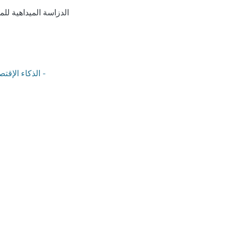
الدزاسة الميداهية لل
الذكاء الإقتصادي - اليقطة الإستراتيجية -نظام المعلومات - الميزة التنافسية -