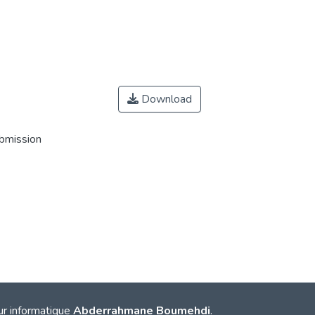
Download
ubmission
ur informatique
Abderrahmane Boumehdi
.