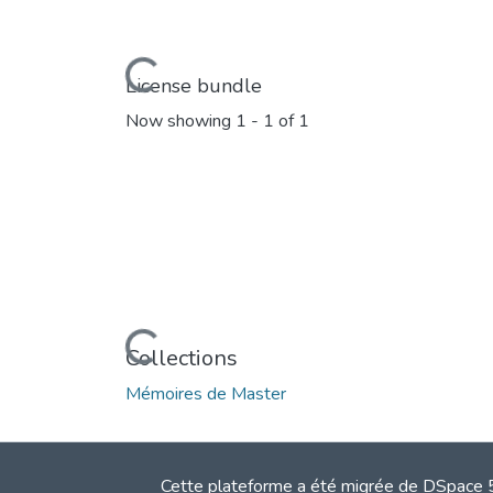
Loading...
License bundle
Now showing
1 - 1 of 1
Loading...
Collections
Mémoires de Master
Cette plateforme a été migrée de DSpace 5.