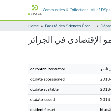
Communities & Collections
All of DSpa
Home
Faculté des Sciences Économiques Commerciales et des Sciences de Gestion
مو الإقتصادي في الجزائر
dc.contributor.author
, ناصر
dc.date.accessioned
2018
dc.date.available
2018
dc.date.issued
2018
dc.identifier.uri
http: