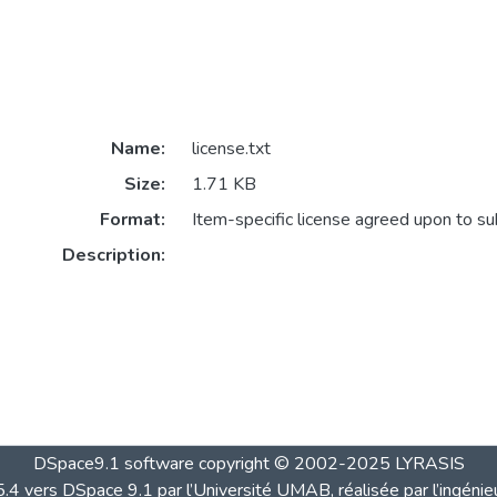
Name:
license.txt
Size:
1.71 KB
Format:
Item-specific license agreed upon to s
Description:
DSpace9.1 software copyright © 2002-2025 LYRASIS
4 vers DSpace 9.1 par l’Université UMAB, réalisée par l’ingénie