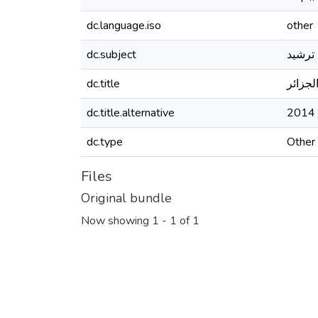
dc.language.iso
other
dc.subject
 ترشيد
dc.title
لجزائر
dc.title.alternative
dc.type
Other
Files
Original bundle
Now showing
1 - 1 of 1