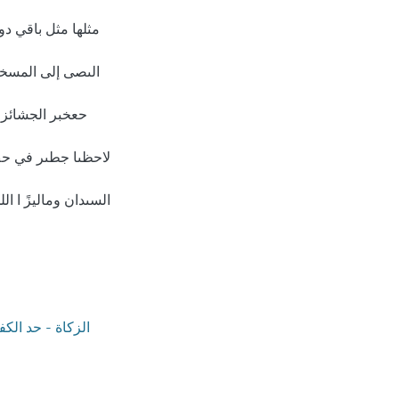
مثلها مثل باقي دو
الىصى إلى المسخى
حعخبر الجشائز
لاحظىا جطىر في حص 
السىدان وماليزً ا ا
الزكاة - حد الكف