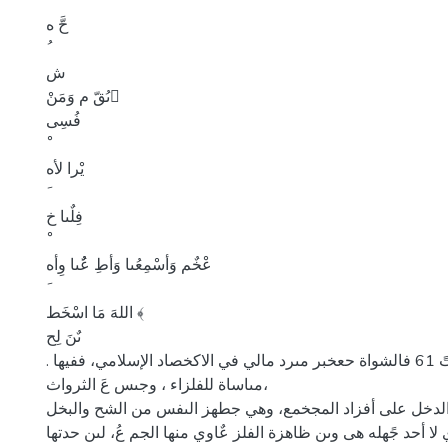
حَّ ه
ش
ىُقّ م وَمَنْ ٌ
فُسِى
يْرا لأه
فِلٌىا خ
عْخٌم وَأسْمِعُىا وَأطِ عٌُىا وِأه
اللهَ مَا اسْخَط ﴾
ىٌنَ لِح
. سىرة الخغابن الآ تً 61 فالشواة حعخبر مىرد مالي في الاكخصاد الإسلامي، ففيها
مىاساة للفلزاء ، وجىس عَ الثرواث،
الدخل على أفزاد المجخمع، وهي جطهز الىفس من الشح والبخل.
ا أحد جًهله هى وىن ظاهزة الفلز عٌاوي منها الجم عُ، لىن حدتها