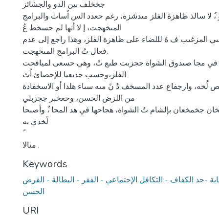
جخخلف بين الدو والجشائز
 ،ٌ لا سالذ ظاهزة الفلز مىدشزة، رغم حعدد الس اُساث والبرامج
المىخهجت، إ لا أنها لم حسخط عُ
ي المزغىب ف هُ لللضاء على ظاهزة الفلز، وهذا راجع إلى عدم
فعال تُ البرامج المىخهجت.
 في مجا صىدوق الشواة ججزبت طىع تُ، وهي حسعى لميافحت
الفلز،وحسب جدبعىا للإحصائ اُث
لُخه، وارجفاع عدد المسخف دُ نً مىه سىاء هلدا أو الاسخفادة
من اللزض الحسن، وحعخبر ججزبتي
للخان جخمخعان بإلشام تُ الشواة، هجاحها في هد المجا ،ٌ وأصبحا
لًخدي به
مثالا .
Keywords
اية -حد الكفاف - التكافل الإجتماعي - الفقر - البطالة - القرض
الحسن
URI