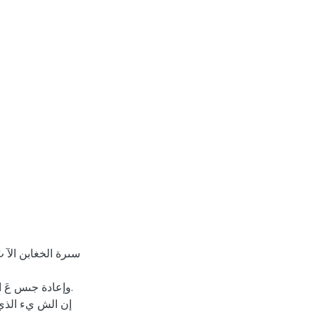
وإعادة جىس عَ 
إن الش يء الذي ل