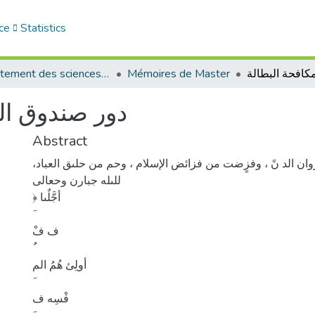
ce
Statistics
Département des sciences de gestion
Mémoires de Master
دور صندوق ال
Abstract
ان الد نً ، وفزٍضت من فزائض الإسلام ، وحم من حلىق العباد،
للىله جبارن وحعالى
﴿ أجَّلٌىا
ف فْ
أولِئ هُمُ الم
فْسِه ف