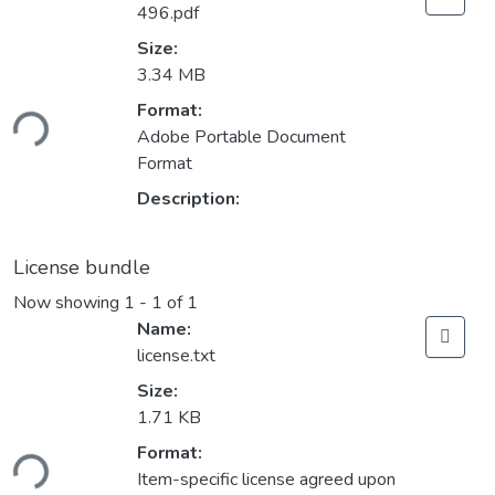
496.pdf
Size:
3.34 MB
Format:
ding...
Adobe Portable Document
Format
Description:
License bundle
Now showing
1 - 1 of 1
Name:
license.txt
Size:
1.71 KB
Format:
ding...
Item-specific license agreed upon