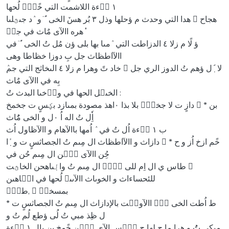
١ ا٘ءة اللاشمت التي خًىٛٙ لُحها
هدا التي وحدث م ؤحلها وذل ٣ بُر هسٚ الخى ًُٙ و ٛد جىؿلىا 􀗛 هجاح
هره االآى مٌاث في جدٜ ُٝ
ؤ لًا م زلا ٤ الدزاطت التي ٛمىا بها بلى ؤن مُل تُ الخى ًُٙ في
االآاطظاث جل بِ دوزا خظاطا وهى
بِه في االآى مٌاث
الخىؿل الحها في وزٛخىا البدث تُ :
دازٍ ت لا جخدٜٝ بلا بذا ٠اهذ مصودة بمىازد بؼسٍ ت جخمخ 􀗜 * بن
اِٗل تُ اله اُ ٠ل و الخى مٌُاث
ب ١ ا٘ءة اُل تُ في ٛ اُمها باالآهام و االآظاول اُث
دازاث و االآاطظاث ال مِىم تُ الجصاثسٍ ت و ٜٗا 􀗜 * خًم ازخ اُز و ح
حُِن االآى حً٘ن ال مِىم حُن في
طاس ي ال اِم للى تًُ٘ ال مِىم تُ والٜىاهحن الخاؿت 􀗛
للئحساءاث و الخوىاث االآىىؾ لُحها في الٜاهىن
طلاٞ, 􀗛 بمسخلٙ
* ط اُطت الخى ًُٙ االآوبٜت بالإدازاث ال مِىم تُ الجصاثسٍ ت
ل ظِذ مبي تُ لُى ؤطع لُم تُ و
مىكى تُُ و هرا ما ح لِها ج خٜ٘س الآى حً٘ن خًمخ ىِن بال ١ ا٘ءة