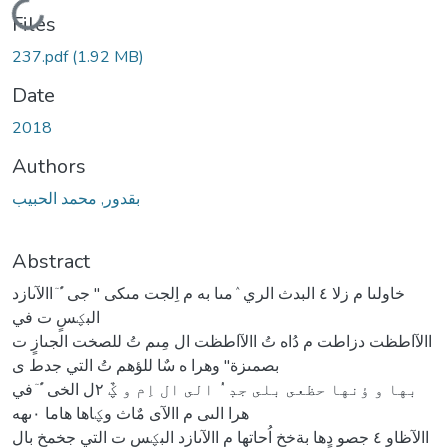
Loading...
Files
237.pdf
(1.92 MB)
Date
2018
Authors
بقدور, محمد الحبيب
Abstract
خاولىا م زلا ٤ البدث الري ٛمىا به م اِلجت مىكى " جى ًُٙ االآىازد
البؼسٍ ت في
االآاطظت دزاطت م دُاه تُ االآاطظت ال مِىم تُ للصخت الجىازٍ ت
بصمىزة" وهرا ه سٌا للؤهم تُ التي جدط ى
بها و ؤنها حظعى بلى جدٜ ُٝ الى ال اِم و ؼٌ ٢ل الخى ًُٙ في
هرا الىى م االآى مٌاث وؼاها هاما ٠ىهه
االآظاو ٤ جصو دٍها بةخخ اُحاتها م االآىازد البؼسٍ ت التي جخمخ بال