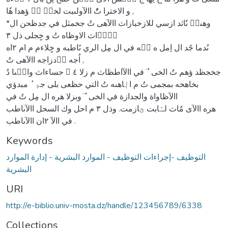
و الاخترا تُٗ االآولىبت لخدٜ ُٝ ؤهدا هٗا ,
*وهىاٞ ىٗاثد ازسي للازخبازاث االآهى تُ جخمثل في جدظحن ال
لِاٛاث الاوظاه تُ و خٍجلى ذل ٣
ىُدما جًد ال اِمل ه ظ٘ه في ال مِل الري ىًاطبه و خٍلاءم م ام ٢اه
اُجه وٛدزاجه االآهى تُ ,
حساءاث والٜىا دُ 􀗜 جخجظد ؤهم تُ الخى ًُٙ في االآاطظاث م زلا ٤
بخاهخه بمجمى تُ م الٜاهىه تُ التي حظعى بلى جدٜ ُٝ مبدؤي
االآظاواة والجدازة في الخى ًُٙ وبزلا هره ال مِل تُ في
هره االآى مٌاث لسٛابت ؿازمت. وذل ٣ م احل وك السحل االآىاطب
في االآ ٢ان االآىاطب .
Keywords
التوظيف -إجراءات التوظيف - الموارد البشرية - إدارة الموارد
البشرية
URI
http://e-biblio.univ-mosta.dz/handle/123456789/6338
Collections