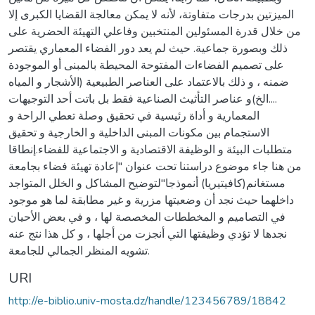
الميزتين بدرجات متفاوتة، لأنه لا يمكن معالجة القضايا الكبرى إلا
من خلال قدرة المسئولين المنتخبين وفاعلي التهيئة الحضرية على
ذلك وبصورة جماعية. حيث لم يعد دور الفضاء المعماري يقتصر
على تصميم الفضاءات المفتوحة المحيطة بالمبنى أو الموجودة
ضمنه ، و ذلك بالاعتماد على العناصر الطبيعية (الأشجار و المياه
....الخ)و عناصر التأثيث الصناعية فقط بل باتت أحد التوجيهات
المعمارية و أداة رئيسية في تحقيق وصلة تعطي الراحة و
الاستجمام بين مكونات المبنى الداخلية و الخارجية و تحقيق
متطلبات البيئة و الوظيفة الاقتصادية و الاجتماعية للفضاء.إنطاقا
من هنا جاء موضوع دراستنا تحت عنوان "إعادة تهيئة فضاء بجامعة
مستغانم(كافيتيريا) أنموذجا"لتوضيح المشاكل و الخلل المتواجد
داخلهما حيث نجد أن وضعيتها مزرية و غير مطابقة لما هو موجود
في التصاميم و المخططات المخصصة لها ، و في بعض الأحيان
نجدها لا تؤدي وظيفتها التي أنجزت من أجلها ، و كل هذا نتج عنه
تشويه المنظر الجمالي للجامعة.
URI
http://e-biblio.univ-mosta.dz/handle/123456789/18842