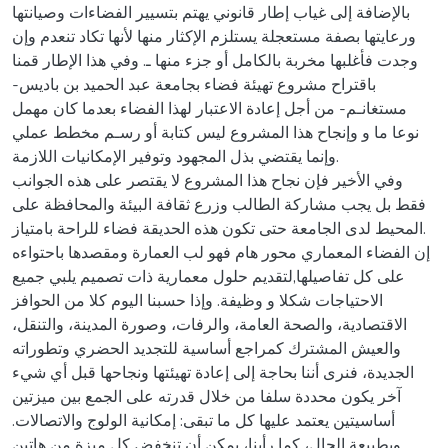
بالإضافة إلى غياب إطار قانوني يهتم بتسيير الفضاءات وصيانتها
ورعايتها بصفة مستعجلة يستلزم الإكثار منها لأنها تكاد تنعدم وإن
وجدت فأغلبها مخربة بالكامل أو جزء منها ـ. وفي هذا الإطار قمنا
باقتراح مشروع تهيئة فضاء بجامعة عبد الحميد بن باديس-
مستغانـم- من أجل إعادة الاعتبار لهذا الفضاء بعدما كان مهمل
نوعا ما و وإنجاح هذا المشروع ليس كتابة أو رسـم مخطط عملي
وإنما يقتضي بذل المجهود وتوفير الإمكانيات اللازمة.
وفي الأخير فإن نجاح هذا المشروع لا يقتصر على هذه الجوانب
فقط بل يجب مشاركة الطالب وزرع ثقافة البيئة والمحافظة على
المحيط لدى الجامعة حتى تكون هذه الحديقة فضاء للراحة بامتياز.
إن الفضاء المعماري محور هام فهو لب العمارة ومقصدها باحتواءه
على كل تفاصيلها,لتقديم حلول معمارية ذات تصميم يلبي جميع
الاحتياجات شكلا و وظيفة. وإذا حسبنا اليوم كلا من الحوافز
الاقتصادية، والصحة العامة، والرفات، وصورة المدينة، والتنقل،
والعيش المشترك كمراجع أساسية للتجديد الحضري وتطوراته
الجديدة، فنرى أننا بحاجة إلى إعادة تهيئتها ونجاحها قبل أي شيء
آخر يكون محددة سلفا من خلال قدرته على الجمع بين ميزتين
أساسيتين يعتمد عليها كل ما تبقى: إمكانية الولوج والاتصالات.
وبطبيعة الحال، كما رأينا، يمكن أن تنخفض كل ميزة من هاتين