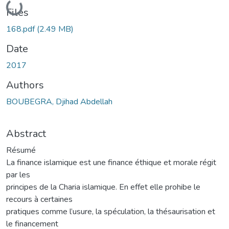
Loading...
Files
168.pdf
(2.49 MB)
Date
2017
Authors
BOUBEGRA, Djihad Abdellah
Abstract
Résumé
La finance islamique est une finance éthique et morale régit
par les
principes de la Charia islamique. En effet elle prohibe le
recours à certaines
pratiques comme l’usure, la spéculation, la thésaurisation et
le financement