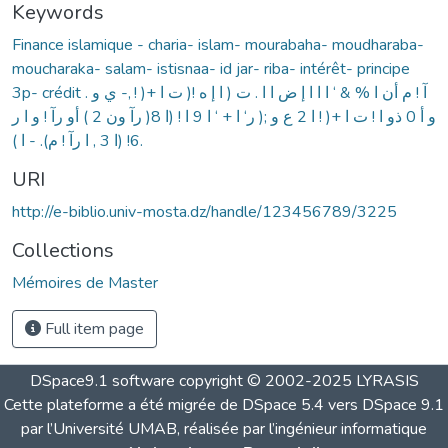
Keywords
Finance islamique - charia- islam- mourabaha- moudharaba-
moucharaka- salam- istisnaa- id jar- riba- intérêt- principe
3p- crédit . آ ! م أن ا % & ‘ ا ا ا إ ض ا ا . ت ( ا إ ه !( ت ا +( ! ,- ي و
و أ 0 ذو ا ! ت ا +( ! ا 2 ع و ;( ر‘ ا + ‘ ا 9 ا ! (ا 8( رآ ون 2 ) أو رآ ! و ا ر
6! (ا 3 , ا رآ ! م). - ا ).
URI
http://e-biblio.univ-mosta.dz/handle/123456789/3225
Collections
Mémoires de Master
Full item page
DSpace9.1 software copyright © 2002-2025 LYRASIS
Cette plateforme a été migrée de DSpace 5.4 vers DSpace 9.1
par l’Université UMAB, réalisée par l’ingénieur informatique