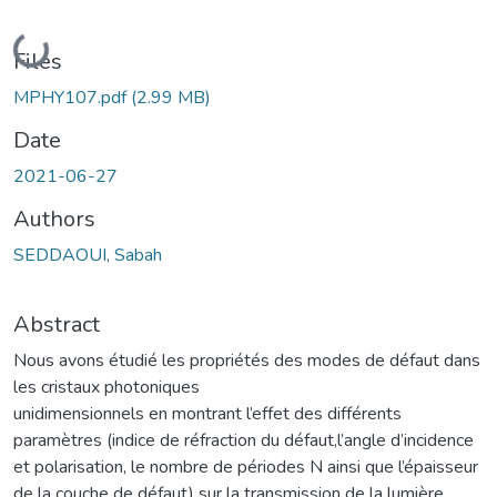
Loading...
Files
MPHY107.pdf
(2.99 MB)
Date
2021-06-27
Authors
SEDDAOUI, Sabah
Abstract
Nous avons étudié les propriétés des modes de défaut dans
les cristaux photoniques
unidimensionnels en montrant l’effet des différents
paramètres (indice de réfraction du défaut,l’angle d’incidence
et polarisation, le nombre de périodes N ainsi que l’épaisseur
de la couche de défaut) sur la transmission de la lumière.