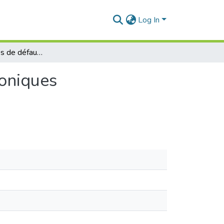
Log In
Etude des modes de défauts dans les cristaux photoniques unidimensionnels
toniques