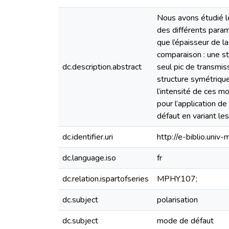
Nous avons étudié l
des différents param
que l’épaisseur de l
comparaison : une s
dc.description.abstract
seul pic de transmis
structure symétriqu
l’intensité de ces m
pour l’application d
défaut en variant le
dc.identifier.uri
http://e-biblio.un
dc.language.iso
fr
dc.relation.ispartofseries
MPHY107;
dc.subject
polarisation
dc.subject
mode de défaut