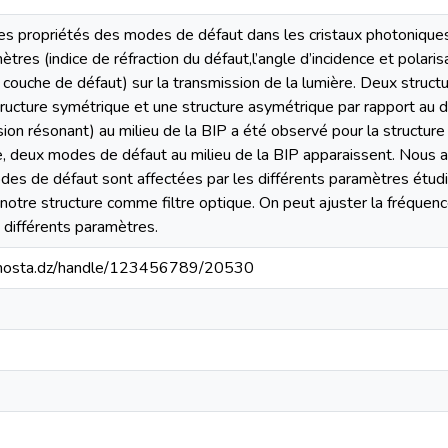
es propriétés des modes de défaut dans les cristaux photoniques
ètres (indice de réfraction du défaut,l’angle d’incidence et polari
a couche de défaut) sur la transmission de la lumière. Deux struct
tructure symétrique et une structure asymétrique par rapport au 
sion résonant) au milieu de la BIP a été observé pour la structur
e, deux modes de défaut au milieu de la BIP apparaissent. Nous a
odes de défaut sont affectées par les différents paramètres étudi
e notre structure comme filtre optique. On peut ajuster la fréque
s différents paramètres.
iv-mosta.dz/handle/123456789/20530