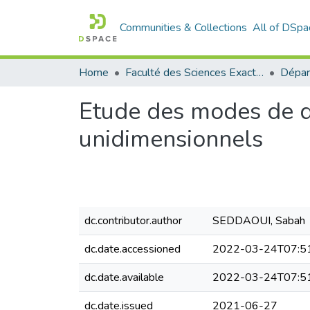
Communities & Collections
All of DSpa
Home
Faculté des Sciences Exactes et de l'Informatique
Dépar
Etude des modes de d
unidimensionnels
dc.contributor.author
SEDDAOUI, Sabah
dc.date.accessioned
2022-03-24T07:5
dc.date.available
2022-03-24T07:5
dc.date.issued
2021-06-27