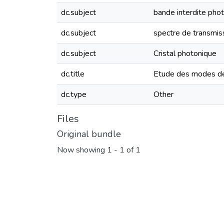
dc.subject
bande interdite pho
dc.subject
spectre de transmis
dc.subject
Cristal photonique
dc.title
Etude des modes de 
dc.type
Other
Files
Original bundle
Now showing
1 - 1 of 1