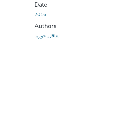
Date
2016
Authors
لعاقل, حورية