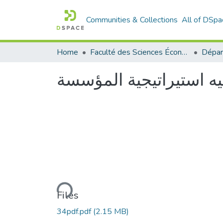
Communities & Collections
All of DSpa
Home
Faculté des Sciences Économiques Commerciales et des Sciences de Gestion
ه استيراتيجية المؤسسة
Loading...
Files
34pdf.pdf
(2.15 MB)