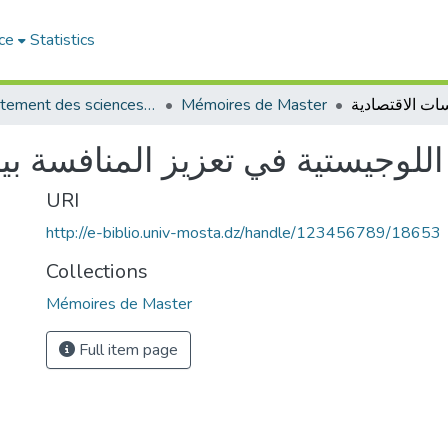
ce
Statistics
Département des sciences économiques
Mémoires de Master
اللوجيستية في تعزيز المنافسة ب
URI
http://e-biblio.univ-mosta.dz/handle/123456789/18653
Collections
Mémoires de Master
Full item page