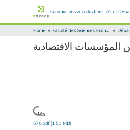
Communities & Collections
All of DSpa
Home
Faculté des Sciences Économiques Commerciales et des Sciences de Gestion
ين المؤسسات الاقتصادية
Loading...
Files
578.pdf
(1.51 MB)