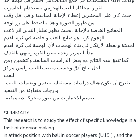
وكانت الأداة المستخدمة في جمع البيانات هي اختبار في مهمة اخذ
القرار بمحاكاة اللعب الهجومي باستخدام الحاسوب
حيث كان على المختبرين إعطاء الإجابة المناسبة و في أفل وقت
من ظهور الصورة و هذا بالضغط على زر لوحة
المفاتيح الخاصة بالإجابة . بحيث يظهر تحليل التباين اثر لاعب
الهجوم كونه هو صانع اللعب و خاصة في كرة القدم
الحديثة و نقطة الارتكاز في بناء الهجمات لأن الهجمة في كرة القدم
تبدأ بالتمرير وعدم تضيع الكرة وتنتهي بالقذف.
كما تتفق هذه النتائج مع بعض الدراسات السابقة. وكتخمين ومن
اجل نتائج أدق وحسب منصب اللعب وليس مركز
اللعب.
-نقترح أن تكون هناك دراسات مستقبلية تتضمن وضعيات اللعب
بدرجات متفاوتة من التعقيد
-تصميم الاختبارات من صور متحركة ديناميكية .
SUMMARY
This research is to study the effect of specific knowledge in a
task of decision making
in attack position with ball in soccer players (U19 ) , and the