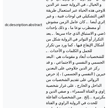
و الخيال ، في الرواية جسد عز الدين
جلاوجي هذه الحياة عبر استعمال طريقة
الفن التشكيلي في لوحات فنية ، و غير
زائري أيضا . ـ كان عامل الزمن مشوش
dc.description.abstract
أو مضظرب نوعا ما ، و ذلك بإحداث
الاضي و الاستباق الذي جاء سريعا . ـ يعد
التكرار أو التواتر في الرواية شكل من
أشكال الإيقاع فيها ، كما ورد من تكرار
للجمل و الكلمات و الأحداث . ـ
للشخصيات أبعاد و مقومات هي : البعد
الجسمي و النفسي و الاجتماعي ، و قد
ركز عز الدين جلاوجي على البعدين
لأخيرين ( النفسي و الجسمي ) ، إذ حرص
الروائي على تقديم الشخصيات من
الداخل و الخارج ، على غرار شخصية
لراوي و الفتاة السمراء ، و صفي الدين و
لسكرتيرة .....إلخ . من الشخصيات الفاعلة
للحدث في الرواية الراوي و الفتاة