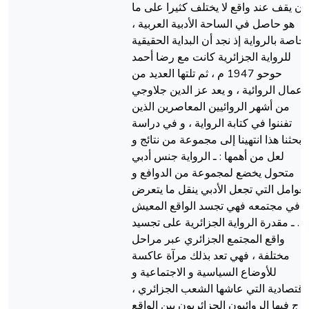
أن يقف عند واقع لا يختلف كثيرا على ما
هو حاصل في الساحة الأدبية العربية ،
خاصة بالرواية إذ نجد أن البداية الحقيقية
للرواية الجزائرية كانت مع رضا أحمد
حوحو 1947 م ، ثم تلتها العديد من
لأعمال الروائية ، و يعد عز الدين جلاوجي
من أشهر الروائيين المعاصرين الذين
تفننوا في كتابة الرواية ، و في دراسة
بحثنا هذا انتهينا إلى مجموعة من نتائج و
لعل من أهمها : ـ الرواية جنس أدبي
متحول يخضع لمجموعة من الدوافع و
لعوامل التي تجعل الأدبي ينقل ما يتعرض
ه في مجتمعه فهي تجسد الواقع المعيش
. ـ مقدرة الرواية الجزائرية على تجسيد
واقع المجتمع الجزائري عبر مراحل
مختلفة ، فهي تعد بذلك مرآة عاكسة
للأوضاع السياسية و الاجتماعية و
لاقتصادية التي عاشها الشعب الجزائري ،
زج فيها الروائيون الجزائريون بين الواقع