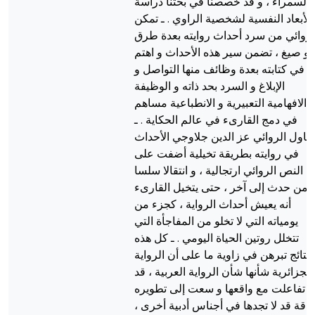
السمراء ، و قد خصصنا في بحثنا دراسة
للأبعاد النفسية لشخصية الراوي . ـ تمكن
لروائي من سرد أحداث روايته بعدة طرق
و صيغ ، تضمن سير هذه الأحداث و اهتم
في كتابته بعدة وظائف منها التواصل و
الإبلاغ و السرد بحد ذاته و الوظيفة
الافهامية التعبيرية و الانطباعية مساهم
في دمج القارىء في عالم الحكاية . ـ
تناول الروائي عز الدين جلاوجي الأحداث
في روايته بطريقة تخيلية أضفت على
النص الروائي ارتجالية ، و انتقالا سلسا
من حدث إلى آخر ، حتى يتخيل القارىء
أنه يعيش أحداث الرواية ، كجزء من
يومياته التي لا تخلو من المفاجأة التي
تتخلل روتين الحياة اليومي . ـ كل هذه
لنتائج تبرهن في زاوية ما على أن الرواية
الجزائرية شأنها شأن الرواية العربية ، قد
تفاعلت مع واقعها و سعت إلى تطويره
بدقة قد لا تجدها في أجناس أدبية أخرى ،