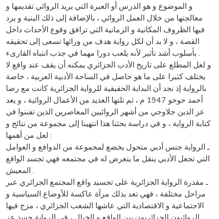
و الموضوع و هو الدرس أو العبرة التي يريد الروائي تقديمها و
معالجتها من خلال العمل الروائي ، بالإضافة إلى ذلك البنية و يرد
فيها الظروف المكانية و الزمانية التي ترافق وقوع الأحداث داخل
القصة ، و لا بد أن لكل رواية هدف من ورائها تسعى إلى تحقيقه
بأسلوب أشد تأثير لأنه يلعب دورا مهما في جذب انتباه القارىء .
و لعل المطلع على تاريخ الأدب الجزائري يمكنه أن يقف عند واقع لا
يختلف كثيرا على ما هو حاصل في الساحة الأدبية العربية ، خاصة
بالرواية إذ نجد أن البداية الحقيقية للرواية الجزائرية كانت مع رضا
أحمد حوحو 1947 م ، ثم تلتها العديد من الأعمال الروائية ، و يعد
عز الدين جلاوجي من أشهر الروائيين المعاصرين الذين تفننوا في
كتابة الرواية ، و في دراسة بحثنا هذا انتهينا إلى مجموعة من نتائج و
لعل من أهمها :
ـ الرواية جنس أدبي متحول يخضع لمجموعة من الدوافع و العوامل
التي تجعل الأدبي ينقل ما يتعرض له في مجتمعه فهي تجسد الواقع
المعيش .
ـ مقدرة الرواية الجزائرية على تجسيد واقع المجتمع الجزائري عبر
مراحل مختلفة ، فهي تعد بذلك مرآة عاكسة للأوضاع السياسية و
الاجتماعية و الاقتصادية التي عاشها الشعب الجزائري ، مزج فيها
الروائيون الجزائريون بين الواقع و الخيال ، في الرواية جسد عز