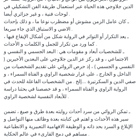
الدين جلاوجي هذه الحياة عبر استعمال طريقة الفن التشكيلي في
لوحات فنية ، و غير جزائري أيضا .
ـ كان عامل الزمن مشوش أو مضظرب نوعا ما ، و ذلك بإحداث
الاضي و الاستباق الذي جاء سريعا .
ـ يعد التكرار أو التواتر في الرواية شكل من أشكال الإيقاع فيها ،
كما ورد من تكرار للجمل و الكلمات و الأحداث .
ـ للشخصيات أبعاد و مقومات هي : البعد الجسمي و النفسي و
الاجتماعي ، و قد ركز عز الدين جلاوجي على البعدين الأخيرين (
النفسي و الجسمي ) ، إذ حرص الروائي على تقديم الشخصيات من
الداخل و الخارج ، على غرار شخصية الراوي و الفتاة السمراء ، و
صفي الدين و السكرتيرة .....إلخ . من الشخصيات الفاعلة للحدث في
الرواية الراوي و الفتاة السمراء ، و قد خصصنا في بحثنا دراسة
للأبعاد النفسية لشخصية الراوي .
ـ تمكن الروائي من سرد أحداث روايته بعدة طرق و صيغ ، تضمن
سير هذه الأحداث و اهتم في كتابته بعدة وظائف منها التواصل و
الإبلاغ و السرد بحد ذاته و الوظيفة الافهامية التعبيرية و الانطباعية
مساهم في دمج القارىء في عالم الحكاية .