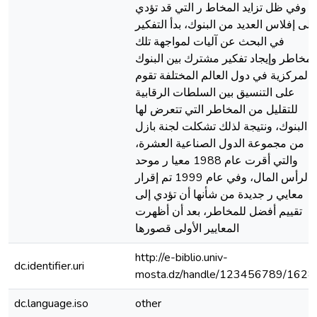
وفي ظل تزايد المخاط ر التي قد تؤدي
إلى إفلاس العديد من البنوك، بدأ التفكير
في البحث عن آليات لمواجهة تلك
لمخاطر وإيجاد تفكير مشترك بين البنوك
المركزية في دول العالم المختلفة تقوم
على التنسيق بين السلطات الرقابية
للتقليل من المخاطر التي تتعرض لها
البنوك، ونتيجة لذلك تشكلت لجنة بازل
من مجموعة الدول الصناعية العشرة،
والتي أقرت عام 1988 معيا ر موحد
لرأس المال، وفي عام 1999 تم إقرار
معايي ر جديدة من شأنها أن تؤدي إلى
تقييم أفضل للمخاطر، بعد أن أظهرت
المعايير الأولى قصورها
http://e-biblio.univ-
dc.identifier.uri
mosta.dz/handle/123456789/1628
dc.language.iso
other