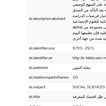
 على المنهج الوصفي
ها من خلال تصميم استبيان ضم (35) عبارة تم توزيعه بعد التأكد من الصدق
م معالجة واختبار فرضيات الدراسة
dc.description.abstract
لى مختلف الأساليب الإحصائية كمعامل الثبات(Cronbach
alpha) والمتوسطات الحسابية والانحراف العياري، معامل الارتباط بيرسون. بعد المعالجة والتحليل توصلت الدراسة إلى مجموعة من
يه فإن تطبيقها اليوم
dc.identifier.issn
9793- 2571
dc.identifier.uri
http://e-biblio.un
مجلة التنوير
dc.publisher
dc.relation.ispartofseries
;03
dc.subject
SOCIAL SCIENCES
 ظل اقتصاد المعرفة
dc.title