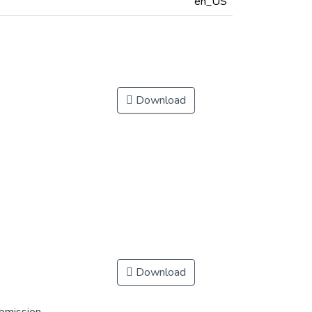
en_US
Download
Download