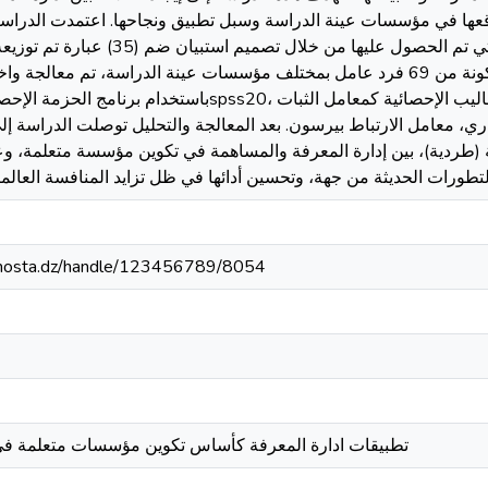
عها في مؤسسات عينة الدراسة وسبل تطبيق ونجاحها. اعتمدت الدراسة
والمنهج التحليلي لتحليل البيانات التي تم الحصول علي
الظاهري والثبات، على عينة عشوائية مكونة من 69 فرد عامل بمختلف مؤسسات عينة الدراسة، ت
باستخدام برنامج الحزمة الإحصائية للعلوم الإجتماعيةspss20، وبالاعتماد ع
وية (طردية)، بين إدارة المعرفة والمساهمة في تكوين مؤسسة متعلمة، وعل
iv-mosta.dz/handle/123456789/8054
تطبيقات ادارة المعرفة كأساس تكوين مؤسسات متعلمة في