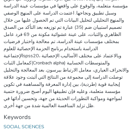
مؤسسة متعلمة، والوقوع على واقعها في مؤسسات عينة الدراسة
وسبل تطبيق ونجاحها. اعتمدت الدراسة على المنهج الوصفي
والمنهج التحليلي لتحليل البيانات التي تم الحصول عليها من خلال
تصميم استبيان ضم (35) عبارة تم توزيعه بعد التأكد من الصدق
الظاهري والثبات، على عينة عشوائية مكونة من 69 فرد عامل
بمختلف مؤسسات عينة الدراسة، تم معالجة واختبار فرضيات
الدراسة باستخدام برنامج الحزمة الإحصائية للعلوم
الإجتماعيةspss20، وبالاعتماد على مختلف الأساليب الإحصائية
كمعامل الثبات(Cronbach alpha) والمتوسطات الحسابية
والانحراف العياري، معامل الارتباط بيرسون. بعد المعالجة والتحليل
توصلت الدراسة إلى مجموعة من النتائج التي أثبتت وجود علاقة
إيجابية قوية (طردية)، بين إدارة المعرفة والمساهمة في تكوين
مؤسسة متعلمة، وعليه فإن تطبيقها اليوم أصبح ضرورة حتمية
لمواجهة ومواكبة التطورات الحديثة من جهة، وتحسين أدائها في
ظل تزايد المنافسة العالمية شدة من جهة أخرى.
Keywords
SOCIAL SCIENCES