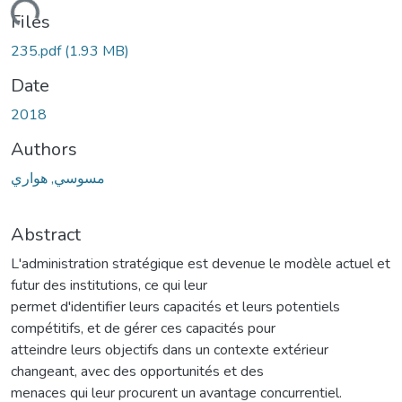
oading...
Files
235.pdf
(1.93 MB)
Date
2018
Authors
مسوسي, هواري
Abstract
L'administration stratégique est devenue le modèle actuel et
futur des institutions, ce qui leur
permet d'identifier leurs capacités et leurs potentiels
compétitifs, et de gérer ces capacités pour
atteindre leurs objectifs dans un contexte extérieur
changeant, avec des opportunités et des
menaces qui leur procurent un avantage concurrentiel.