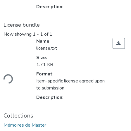
Description:
License bundle
Now showing
1 - 1 of 1
Name:
license.txt
Size:
1.71 KB
Format:
ding...
Item-specific license agreed upon
to submission
Description:
Collections
Mémoires de Master