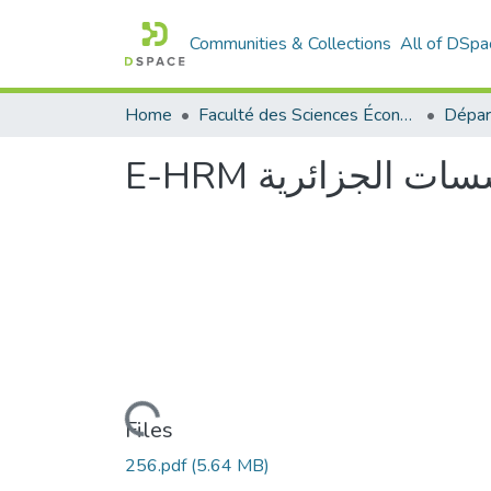
Communities & Collections
All of DSpa
Home
Faculté des Sciences Économiques Commerciales et des Sciences de Gestion
E-HRM  الجزائرية
Loading...
Files
256.pdf
(5.64 MB)