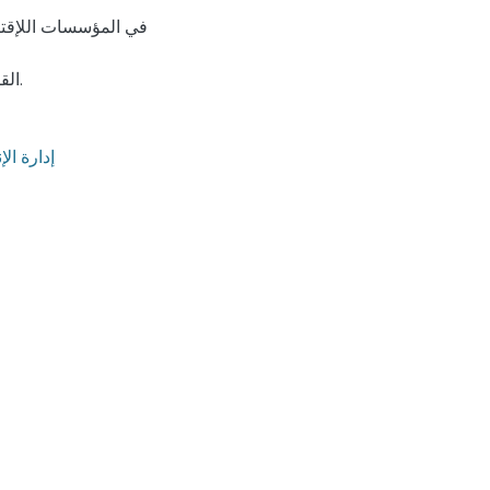
في المؤسسات اللإقتصا
القرار وتساهم في تحقيق بدائل ملائمة تتناسب مع مايفرضه الواقع.
إدارة الإ