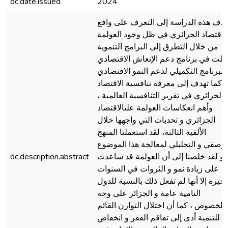
dc.date.issued
2024
هدف هذه الدراسة إلى التعرف على واقع
الاقتصاد الجزائري في ظل وجود العولمة
من خلال التطرق إلى البرامج التنموية
مثلت في برنامج دعم الإنعاش الاقتصادي
البرنامج التكميلي لدعم النمو الاقتصادي
، كما تهدف إلى معرفة تنافسية الاقتصاد
الجزائري في تقرير التنافسية العالمية ،
وأهم انعكاسات العولمة علىالاقتصاد
الجزائري و تحديات التي واجهها خلال
الألفية الثالثة، لقد استعملنا المنهج
لوصفي و التحليلي لمعالجة هذا الموضوع
. و لقد خلصنا إلى أن العولمة قد ساعدت
dc.description.abstract
على زيادة نمو و الثروات في السنوات
أخيرة إلا أنها لم تفعل ذلك بالنسبة للدول
النامية عامة و الجزائر على وجه
الخصوص ، كما أن اختلال التوازن القائم
للتنمية أدى إلى تفاقم الفقر و انخفاض