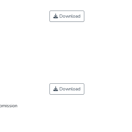
Download
Download
ubmission